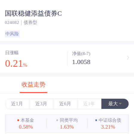
国联稳健添益债券C
024082
债券型
中风险
日涨幅
净值(8-7)
0.21
1.0058
%
收益走势
近1月
近3月
近6月
近1年
最大
近3年
本基金
同类平均
中证综合债
0.58%
1.63%
3.21%
近5年