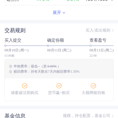
近半年
-0.92
%
0.58
%
1165/1478
展开
近一年
--
0.00
%
--/--
交易规则
买入/卖出规则
近三年
--
0.00
%
--/--
买入提交
确定份额
查看盈亏
近五年
--
0.00
%
--/--
08月10日 (周一)
08月11日 (周二)
08月11日 (周二)
今年以来
0.61
%
1.92
%
1028/1446
15:00前
22:00
申购费率：
最低
--
（原
0.00%
）
成立以来
0.58
%
--
--/--
赎回费率：持有天数在7天内赎回费率1.50%
储蓄罐活期购买
货币赢+购买
大额网银转账
基金信息
规模，持仓配置，基金公司