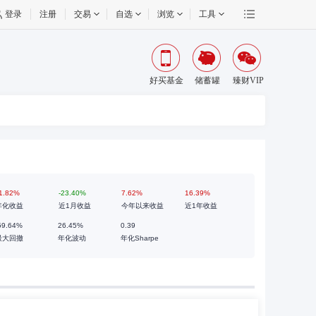
登录
注册
交易
自选
浏览
工具
好买基金
储蓄罐
臻财VIP
1.82%
-23.40%
7.62%
16.39%
年化收益
近1月收益
今年以来收益
近1年收益
59.64%
26.45%
0.39
最大回撤
年化波动
年化Sharpe