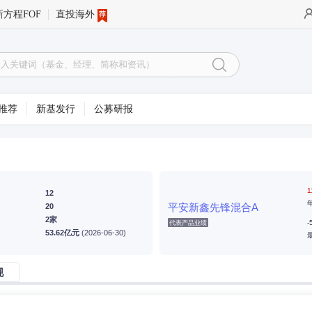
新方程FOF
直投海外
推荐
新基发行
公募研报
1
12
平安新鑫先锋混合A
20
2家
-
代表产品业绩
53.62亿元
(2026-06-30)
现