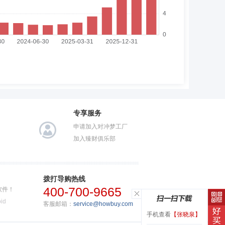
专享服务
申请加入对冲梦工厂
加入臻财俱乐部
拨打导购热线
400-700-9665
软件！
id
客服邮箱：
service@howbuy.com
手机查看
【张晓泉】