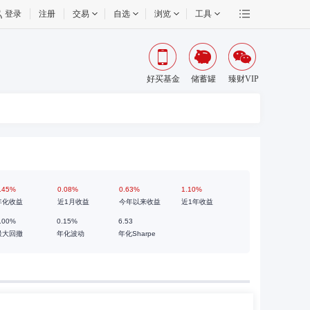
登录
注册
交易
自选
浏览
工具
好买基金
储蓄罐
臻财VIP
.45%
0.08%
0.63%
1.10%
年化收益
近1月收益
今年以来收益
近1年收益
.00%
0.15%
6.53
最大回撤
年化波动
年化Sharpe