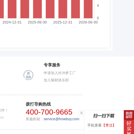
专享服务
申请加入对冲梦工厂
加入臻财俱乐部
拨打导购热线
400-700-9665
软件！
id
客服邮箱：
service@howbuy.com
手机查看
【李洁】