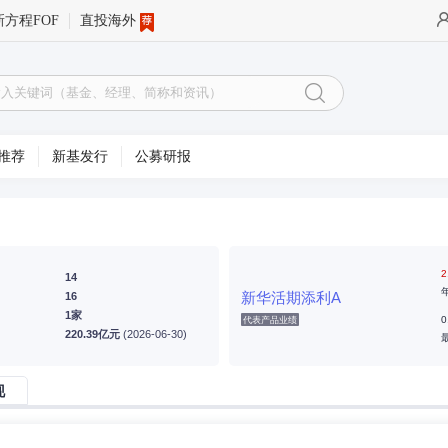
新方程FOF
直投海外
推荐
新基发行
公募研报
2
14
新华活期添利A
16
1家
0
代表产品业绩
220.39亿元
(2026-06-30)
现