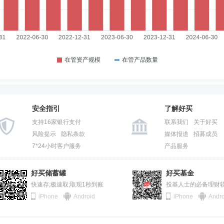
安全指引
了解好买
支持16家银行支付
联系我们
关于好买
风险提示
隐私条款
媒体报道
招募成员
7*24小时客户服务
产品服务
好买储蓄罐
好买基金
快速存;极速取;取现1秒到账
投基人士的必备理财
iPhone
Android
iPhone
Andro