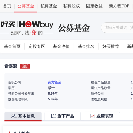
首页
公募基金
私募基金
私募股权
固定收益
新方程FOF
基金首页
定投专区
基金净值
基金排名
好买推荐
新
雷嘉源
偏股
任职公司
南方基金
在任产品数量
1
学历
硕士
历任产品数量
1
当前公司投资年限
5.97年
历任公司
投资经理年限
5.97年
管理总规模
基本信息
旗下产品
业绩表现