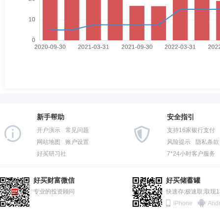
新手帮助
安全指引
开户演示
常见问题
支持16家银行支付
网站地图
账户设置
风险提示
隐私条款
好买研习社
7*24小时客户服务
好买财富微信
好买储蓄罐
专业的投资顾问
快速存;极速取;取现
iPhone
Andr