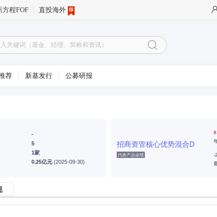
新方程FOF
直投海外
推荐
新基发行
公募研报
8
-
招商资管核心优势混合D
5
1家
-
代表产品业绩
0.25亿元
(2025-09-30)
现