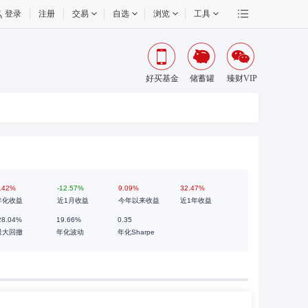
登录
注册
交易
自选
浏览
工具
好买基金
储蓄罐
臻财VIP
.42%
-12.57%
9.09%
32.47%
年化收益
近1月收益
今年以来收益
近1年收益
28.04%
19.66%
0.35
最大回撤
年化波动
年化Sharpe