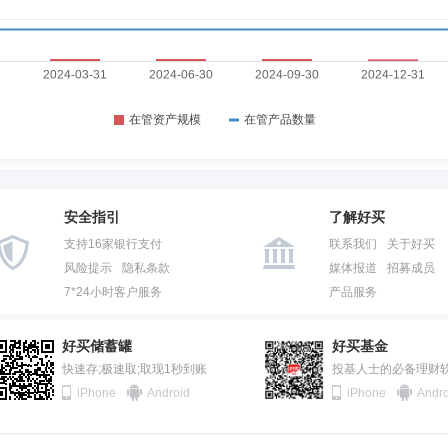
安全指引
了解好买
支持16家银行支付
联系我们
关于好买
风险提示
隐私条款
媒体报道
招募成员
7*24小时客户服务
产品服务
好买储蓄罐
好买基金
快速存;极速取;取现1秒到账
投基人士的必备理财
iPhone
Android
iPhone
Andro