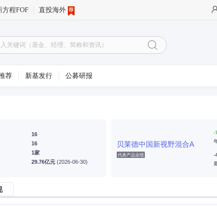
新方程FOF
直投海外
推荐
新基发行
公募研报
-
16
贝莱德中国新视野混合A
16
1家
-
代表产品业绩
29.76亿元
(2026-06-30)
现