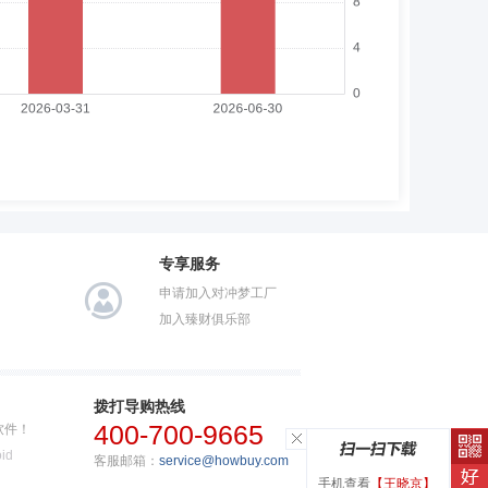
专享服务
申请加入对冲梦工厂
加入臻财俱乐部
拨打导购热线
400-700-9665
软件！
id
客服邮箱：
service@howbuy.com
手机查看
【王晓京】