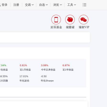
登录
注册
交易
自选
浏览
工具
好买基金
储蓄罐
臻财VIP
7.04%
0.81%
3.08%
6.97%
年化收益
近1月收益
今年以来收益
近1年收益
48.55%
17.01%
-0.50
最大回撤
年化波动
年化Sharpe