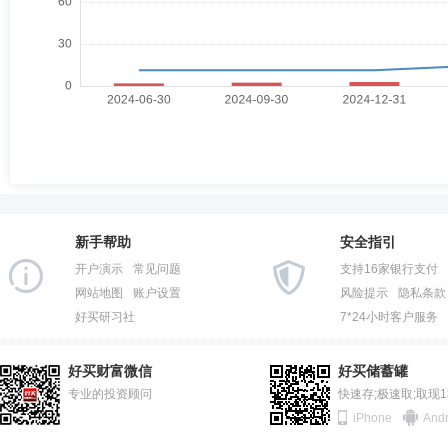
新手帮助
安全指引
开户演示
常见问题
支持16家银行支付
网站地图
账户设置
风险提示
隐私条款
好买研习社
7*24小时客户服务
好买财富微信
好买储蓄罐
专业的投资顾问
快速存;极速取;取现
iPhone
Andr