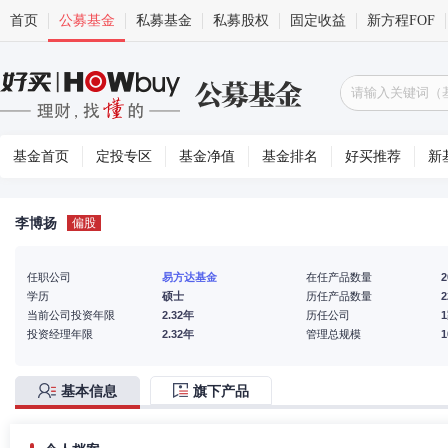
首页
公募基金
私募基金
私募股权
固定收益
新方程FOF
基金首页
定投专区
基金净值
基金排名
好买推荐
新
李博扬
偏股
任职公司
易方达基金
在任产品数量
2
学历
硕士
历任产品数量
2
当前公司投资年限
2.32年
历任公司
投资经理年限
2.32年
管理总规模
基本信息
旗下产品