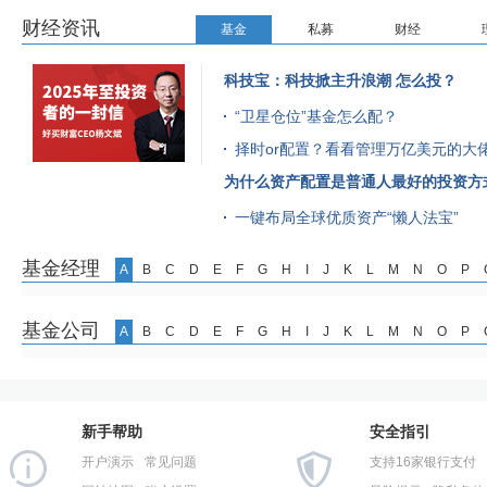
财经资讯
基金
私募
财经
科技宝：科技掀主升浪潮 怎么投？
“卫星仓位”基金怎么配？
择时or配置？看看管理万亿美元的大
为什么资产配置是普通人最好的投资方
一键布局全球优质资产“懒人法宝”
基金经理
A
B
C
D
E
F
G
H
I
J
K
L
M
N
O
P
基金公司
A
B
C
D
E
F
G
H
I
J
K
L
M
N
O
P
新手帮助
安全指引
开户演示
常见问题
支持16家银行支付