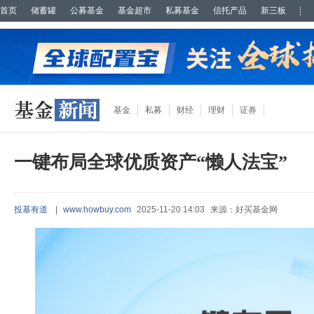
首页
储蓄罐
公募基金
基金超市
私募基金
信托产品
新三板
基金
私募
财经
理财
证券
一键布局全球优质资产“懒人法宝”
投基有道
|
www.howbuy.com
2025-11-20 14:03
来源：好买基金网