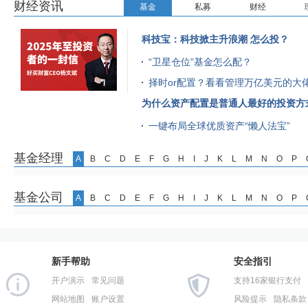
财经资讯
基金
私募
财经
科技宝：科技掀主升浪潮 怎么投？
“卫星仓位”基金怎么配？
择时or配置？看看管理万亿美元的大
为什么资产配置是普通人最好的投资方
一键布局全球优质资产“懒人法宝”
基金经理
A
B
C
D
E
F
G
H
I
J
K
L
M
N
O
P
基金公司
A
B
C
D
E
F
G
H
I
J
K
L
M
N
O
P
新手帮助
安全指引
开户演示
常见问题
支持16家银行支付
网站地图
账户设置
风险提示
隐私条款