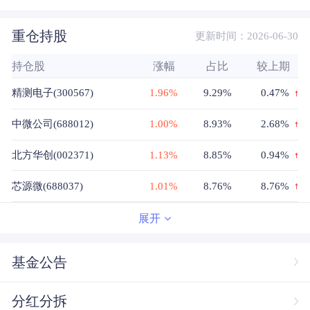
重仓持股
更新时间：2026-06-30
持仓股
涨幅
占比
较上期
精测电子(300567)
1.96%
9.29%
0.47%
中微公司(688012)
1.00%
8.93%
2.68%
北方华创(002371)
1.13%
8.85%
0.94%
芯源微(688037)
1.01%
8.76%
8.76%
普冉股份(688766)
0.25%
7.86%
0.57%
展开
拓荆科技(688072)
0.61%
6.92%
-1.85%
基金公告
寒武纪(688256)
2.75%
6.88%
-2.1%
分红分拆
兆易创新(603986)
-0.11%
6.82%
-0.6%