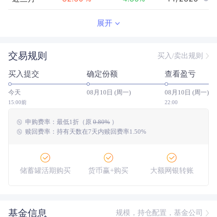
近半年
58.87
%
2.07
%
28/2321
展开
近一年
170.61
%
21.31
%
11/2292
交易规则
买入/卖出规则
近三年
294.08
%
29.73
%
10/2109
买入提交
确定份额
查看盈亏
近五年
167.97
%
9.60
%
26/1849
今天
08月10日 (周一)
08月10日 (周一)
今年以来
89.18
%
6.13
%
8/2317
15:00前
22:00
申购费率：
最低
1折
（原
0.80%
）
成立以来
264.17
%
--
--/--
赎回费率：持有天数在7天内赎回费率1.50%
储蓄罐活期购买
货币赢+购买
大额网银转账
基金信息
规模，持仓配置，基金公司