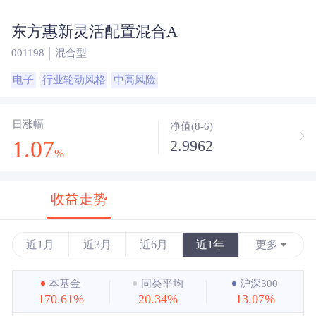
东方惠新灵活配置混合A
001198
混合型
电子
行业轮动风格
中高风险
日涨幅
净值(8-6)
1.07
2.9962
%
收益走势
近1月
近3月
近6月
近1年
更多
近3年
本基金
同类平均
沪深300
170.61%
20.34%
13.07%
近5年