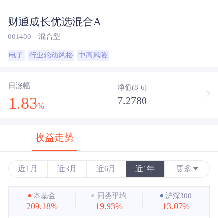
财通成长优选混合A
001480
混合型
电子
行业轮动风格
中高风险
日涨幅
净值(8-6)
1.83
7.2780
%
收益走势
近1月
近3月
近6月
近1年
更多
近3年
本基金
同类平均
沪深300
209.18%
19.93%
13.07%
近5年