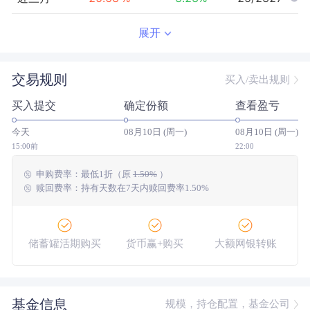
近半年
86.62
%
1.46
%
3/2323
展开
近一年
209.18
%
21.53
%
2/2294
交易规则
买入/卖出规则
近三年
352.61
%
29.16
%
2/2110
买入提交
确定份额
查看盈亏
近五年
216.43
%
8.97
%
14/1848
今天
08月10日 (周一)
08月10日 (周一)
今年以来
83.05
%
5.73
%
10/2319
15:00前
22:00
申购费率：
最低
1折
（原
1.50%
）
成立以来
627.80
%
--
--/--
赎回费率：持有天数在7天内赎回费率1.50%
储蓄罐活期购买
货币赢+购买
大额网银转账
基金信息
规模，持仓配置，基金公司