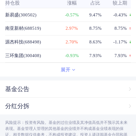
持仓股
涨幅
占比
较上期
新易盛(300502)
-0.57%
9.47%
-0.43%
南亚新材(688519)
2.97%
8.75%
8.75%
源杰科技(688498)
2.70%
8.63%
-1.17%
三环集团(300408)
-0.93%
7.93%
7.93%
德福科技(301511)
1.90%
7.92%
7.92%
展开
鼎泰高科(301377)
2.87%
7.82%
-2.01%
基金公告
大族数控(301200)
3.03%
7.1%
-2.67%
分红分拆
风华高科(000636)
0.83%
6.8%
6.8%
风险提示：投资有风险。基金的过往业绩及其净值高低并不预示其未来
博迁新材(605376)
3.91%
4.28%
4.28%
表现。基金管理人管理的其他基金的业绩并不构成基金业绩表现的保
证。相关数据仅供参考，不构成投资建议。投资人请详阅基金合同和基