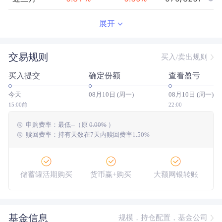
近半年
1.81
%
1.45
%
537/3245
展开
近一年
2.41
%
1.89
%
584/3171
交易规则
买入/卖出规则
近三年
11.26
%
8.87
%
240/2240
买入提交
确定份额
查看盈亏
近五年
19.97
%
16.50
%
148/1597
今天
08月10日 (周一)
08月10日 (周一)
今年以来
2.28
%
1.75
%
469/3241
15:00前
22:00
申购费率：
最低
--
（原
0.00%
）
成立以来
50.41
%
--
--/--
赎回费率：持有天数在7天内赎回费率1.50%
储蓄罐活期购买
货币赢+购买
大额网银转账
基金信息
规模，持仓配置，基金公司