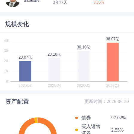
3年77天
3.05
%
规模变化
资产配置
更新时间：2026-06-30
债券
97.02%
买入返售
2.55%
证券