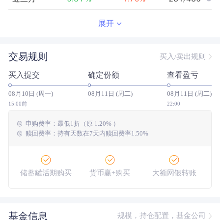
近半年
-11.30
%
4.30
%
349/427
展开
近一年
-16.43
%
12.03
%
343/415
交易规则
买入/卖出规则
近三年
-0.09
%
46.93
%
249/284
买入提交
确定份额
查看盈亏
近五年
--
0.00
%
--/--
08月10日 (周一)
08月11日 (周二)
08月11日 (周二)
今年以来
-14.96
%
5.28
%
367/423
15:00前
22:00
申购费率：
最低
1折
（原
1.20%
）
成立以来
-21.58
%
--
--/--
赎回费率：持有天数在7天内赎回费率1.50%
储蓄罐活期购买
货币赢+购买
大额网银转账
基金信息
规模，持仓配置，基金公司