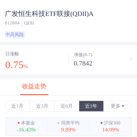
广发恒生科技ETF联接(QDII)A
012804
QDII
中高风险
日涨幅
净值(8-7)
0.75
0.7842
%
收益走势
近1月
近3月
近6月
近1年
更多
近3年
本基金
同类平均
沪深300
-16.43%
9.89%
14.09%
近5年