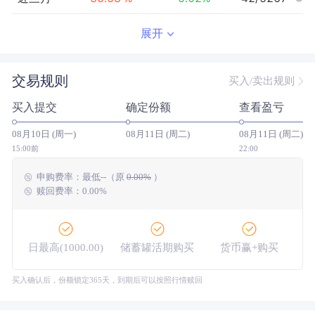
近半年
99.15
%
3.25
%
4/5085
展开
近一年
217.26
%
25.60
%
4/4632
交易规则
买入/卖出规则
近三年
338.52
%
36.34
%
4/3578
买入提交
确定份额
查看盈亏
近五年
--
0.00
%
--/--
08月10日 (周一)
08月11日 (周二)
08月11日 (周二)
今年以来
94.70
%
7.95
%
14/4992
15:00前
22:00
申购费率：
最低
--
（原
0.00%
）
成立以来
194.16
%
--
--/--
赎回费率：0.00%
日最高(1000.00)
储蓄罐活期购买
货币赢+购买
买入确认后，份额锁定365天，到期后可以按照行情赎回
大额网银转账