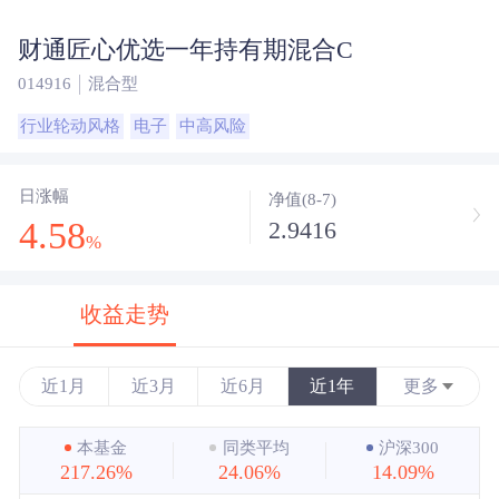
财通匠心优选一年持有期混合C
014916
混合型
行业轮动风格
电子
中高风险
日涨幅
净值(8-7)
4.58
2.9416
%
收益走势
近1月
近3月
近6月
近1年
更多
近3年
本基金
同类平均
沪深300
217.26%
24.06%
14.09%
近5年