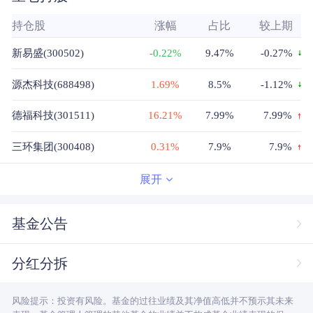
持仓股
涨幅
占比
较上期
新易盛(300502)
-0.22%
9.47%
-0.27%
源杰科技(688498)
1.69%
8.5%
-1.12%
德福科技(301511)
16.21%
7.99%
7.99%
三环集团(300408)
0.31%
7.9%
7.9%
鼎泰高科(301377)
5.57%
7.74%
-1.73%
展开
大族数控(301200)
5.38%
7.17%
-2.64%
基金公告
风华高科(000636)
0.02%
6.48%
6.48%
分红分拆
昀冢科技(688260)
-0.58%
4.93%
4.93%
风险提示：投资有风险。基金的过往业绩及其净值高低并不预示其未来
博迁新材(605376)
0.09%
4.47%
4.47%