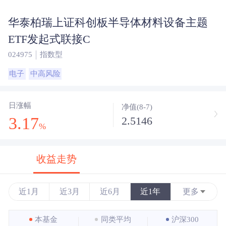
华泰柏瑞上证科创板半导体材料设备主题
ETF发起式联接C
024975
指数型
电子
中高风险
日涨幅
净值(8-7)
3.17
2.5146
%
收益走势
近1月
近3月
近6月
近1年
更多
近3年
本基金
同类平均
沪深300