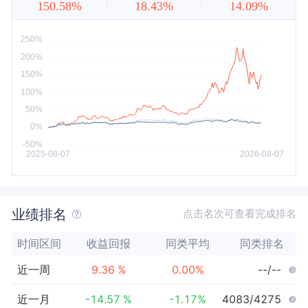
150.58%
18.43%
14.09%
近5年
今年以来
最大
业绩排名
点击名次可查看完成排名
时间区间
收益回报
同类平均
同类排名
近一周
9.36
%
0.00
%
--/--
近一月
-14.57
%
-1.17
%
4083/4275