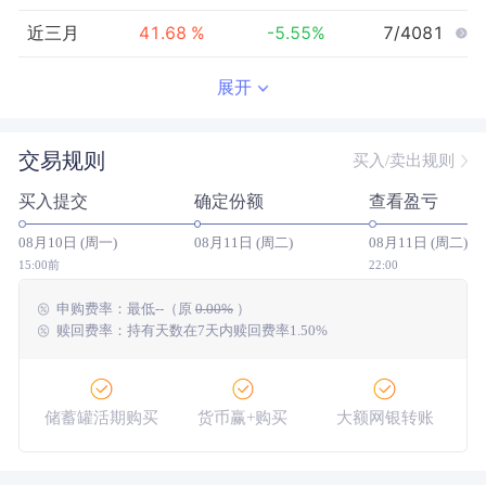
近三月
41.68
%
-5.55
%
7/4081
近半年
66.09
%
0.14
%
9/3908
展开
近一年
150.58
%
20.34
%
33/3415
交易规则
买入/卖出规则
近三年
--
0.00
%
--/--
买入提交
确定份额
查看盈亏
近五年
--
0.00
%
--/--
08月10日 (周一)
08月11日 (周二)
08月11日 (周二)
今年以来
87.11
%
3.61
%
12/3837
15:00前
22:00
申购费率：
最低
--
（原
0.00%
）
成立以来
151.46
%
--
--/--
赎回费率：持有天数在7天内赎回费率1.50%
储蓄罐活期购买
货币赢+购买
大额网银转账