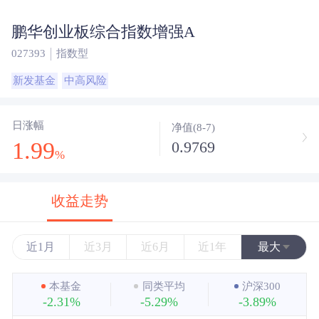
鹏华创业板综合指数增强A
027393
指数型
新发基金
中高风险
日涨幅
净值(8-7)
1.99
0.9769
%
收益走势
近1月
近3月
近6月
近1年
最大
近3年
本基金
同类平均
沪深300
-2.31%
-5.29%
-3.89%
近5年