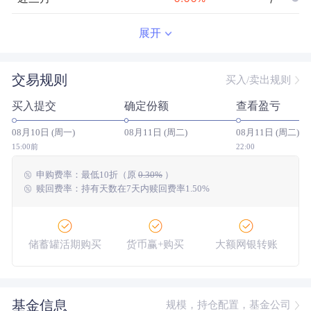
近半年
--
0.00
%
--/--
展开
近一年
--
0.00
%
--/--
交易规则
买入/卖出规则
近三年
--
0.00
%
--/--
买入提交
确定份额
查看盈亏
近五年
--
0.00
%
--/--
08月10日 (周一)
08月11日 (周二)
08月11日 (周二)
今年以来
--
0.00
%
--/--
15:00前
22:00
申购费率：
最低
10折
（原
0.30%
）
成立以来
-2.31
%
--
--/--
赎回费率：持有天数在7天内赎回费率1.50%
储蓄罐活期购买
货币赢+购买
大额网银转账
基金信息
规模，持仓配置，基金公司