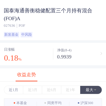
国泰海通善衡稳健配置三个月持有混合
(FOF)A
027636
FOF
新发基金
中风险
日涨幅
净值(8-4)
0.18
0.9939
%
收益走势
近1月
近3月
近6月
近1年
最大
近3年
本基金
同类平均
沪深300