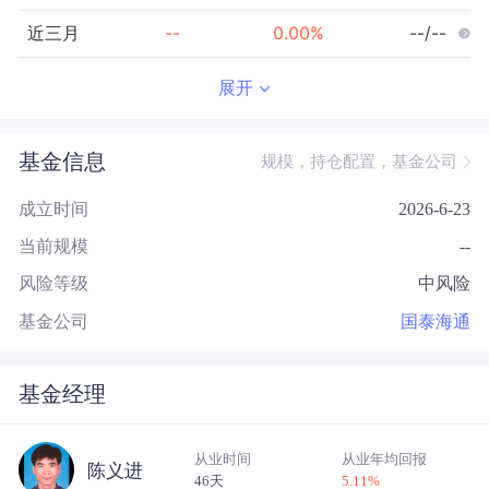
近三月
--
0.00
%
--/--
近半年
--
0.00
%
--/--
展开
近一年
--
0.00
%
--/--
基金信息
规模，持仓配置，基金公司
近三年
--
0.00
%
--/--
成立时间
2026-6-23
近五年
--
0.00
%
--/--
当前规模
--
今年以来
--
0.00
%
--/--
风险等级
中风险
成立以来
-0.61
%
--
--/--
基金公司
国泰海通
基金经理
从业时间
从业年均回报
陈义进
46天
5.11
%