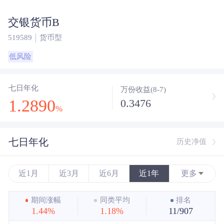
交银货币B
519589
货币型
低风险
七日年化
万份收益(8-7)
1.2890
0.3476
%
七日年化
历史净值
近1月
近3月
近6月
近1年
更多
近3年
期间涨幅
同类平均
排名
1.44%
1.18%
11/907
近5年