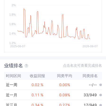
今年以来
最大
业绩排名
点击名次可查看完成排名
时间区间
收益回报
同类平均
同类排名
近一周
0.02
%
0.00
%
--/--
近一月
0.11
%
0.09
%
33/949
近三月
0.34
%
0.27
%
17/949