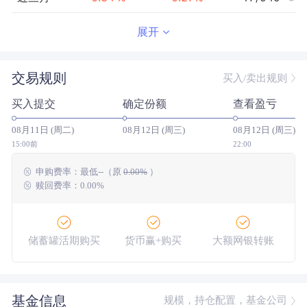
近半年
0.69
%
0.57
%
15/943
展开
近一年
1.44
%
1.18
%
11/907
交易规则
买入/卖出规则
近三年
5.36
%
4.61
%
68/781
买入提交
确定份额
查看盈亏
近五年
9.98
%
8.70
%
71/681
08月11日 (周二)
08月12日 (周三)
08月12日 (周三)
今年以来
0.84
%
0.69
%
10/942
15:00前
22:00
申购费率：
最低
--
（原
0.00%
）
成立以来
69.43
%
--
--/--
赎回费率：0.00%
储蓄罐活期购买
货币赢+购买
大额网银转账
基金信息
规模，持仓配置，基金公司