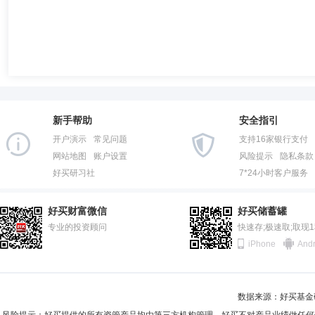
新手帮助
安全指引
开户演示
常见问题
支持16家银行支付
网站地图
账户设置
风险提示
隐私条款
好买研习社
7*24小时客户服务
好买财富微信
好买储蓄罐
专业的投资顾问
快速存;极速取;取现
iPhone
Andr
数据来源：好买基金研究