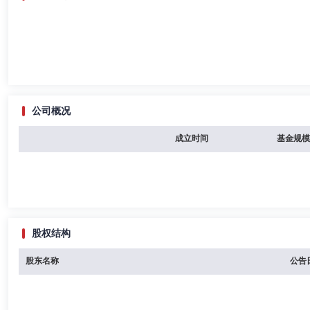
公司概况
成立时间
基金规模
股权结构
股东名称
公告