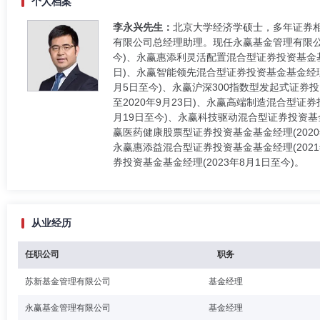
个人档案
李永兴先生：
北京大学经济学硕士，多年证券
有限公司总经理助理。现任永赢基金管理有限公
今)、永赢惠添利灵活配置混合型证券投资基金基金
日)、永赢智能领先混合型证券投资基金基金经理(
月5日至今)、永赢沪深300指数型发起式证券投资
至2020年9月23日)、永赢高端制造混合型证券
月19日至今)、永赢科技驱动混合型证券投资基金基
赢医药健康股票型证券投资基金基金经理(2020
永赢惠添益混合型证券投资基金基金经理(2021
券投资基金基金经理(2023年8月1日至今)。
从业经历
任职公司
职务
苏新基金管理有限公司
基金经理
永赢基金管理有限公司
基金经理