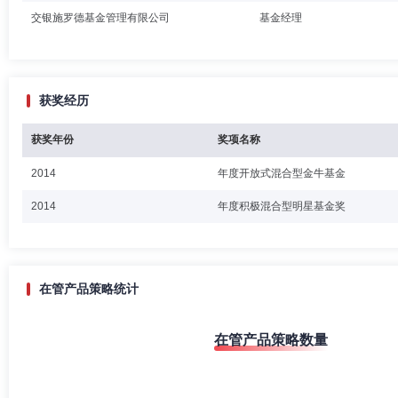
交银施罗德基金管理有限公司
基金经理
获奖经历
获奖年份
奖项名称
2014
年度开放式混合型金牛基金
2014
年度积极混合型明星基金奖
在管产品策略统计
在管产品策略数量