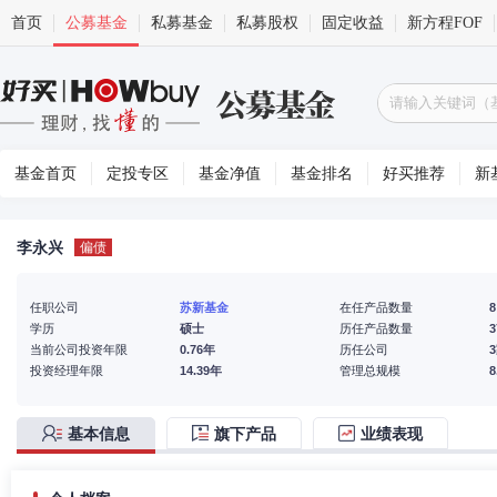
首页
公募基金
私募基金
私募股权
固定收益
新方程FOF
基金首页
定投专区
基金净值
基金排名
好买推荐
新
李永兴
偏债
任职公司
苏新基金
在任产品数量
8
学历
硕士
历任产品数量
3
当前公司投资年限
0.76年
历任公司
投资经理年限
14.39年
管理总规模
基本信息
旗下产品
业绩表现