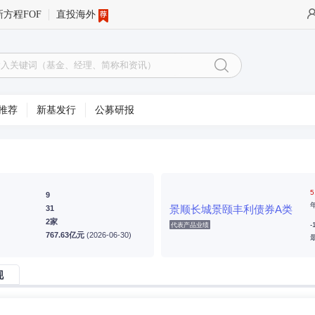
新方程FOF
直投海外
推荐
新基发行
公募研报
5
9
景顺长城景颐丰利债券A类
31
2家
-
代表产品业绩
767.63亿元
(2026-06-30)
现