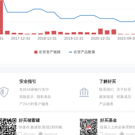
安全指引
了解好买
支持16家银行支付
联系我们
关于好买
风险提示
隐私条款
媒体报道
招募成员
7*24小时客户服务
产品服务
好买储蓄罐
好买基金
快速存;极速取;取现1秒到账
投基人士的必备理财
iPhone
Android
iPhone
Andro