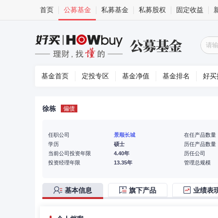
首页
公募基金
私募基金
私募股权
固定收益
基金首页
定投专区
基金净值
基金排名
好买
徐栋
偏债
任职公司
景顺长城
在任产品数量
学历
硕士
历任产品数量
当前公司投资年限
4.40年
历任公司
投资经理年限
13.35年
管理总规模
基本信息
旗下产品
业绩表