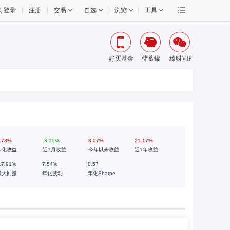
登录
注册
交易
自选
浏览
工具
好买基金
储蓄罐
臻财VIP
.78%
-3.15%
8.07%
21.17%
年化收益
近1月收益
今年以来收益
近1年收益
17.91%
7.54%
0.57
最大回撤
年化波动
年化Sharpe