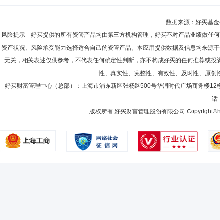
数据来源：好买基金研究
风险提示：好买提供的所有资管产品均由第三方机构管理，好买不对产品业绩做任何
资产状况、风险承受能力选择适合自己的资管产品。本应用提供数据及信息均来源于
无关，相关表述仅供参考，不代表任何确定性判断，亦不构成好买的任何推荐或投
性、真实性、完整性、有效性、及时性、原创
好买财富管理中心（总部）：上海市浦东新区张杨路500号华润时代广场商务楼12
话：
版权所有 好买财富管理股份有限公司 Copyright©howbuy.co