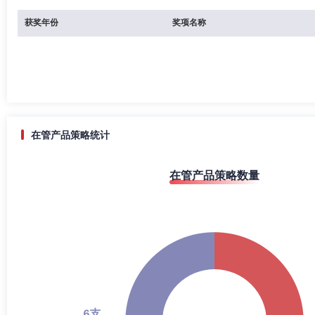
获奖年份
奖项名称
在管产品策略统计
在管产品策略数量