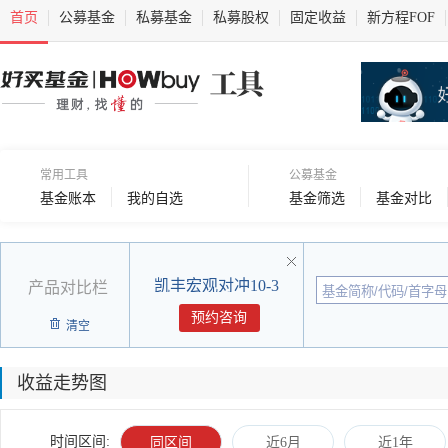
首页
公募基金
私募基金
私募股权
固定收益
新方程FOF
常用工具
公募基金
基金账本
我的自选
基金筛选
基金对比
凯丰宏观对冲10-3
产品对比栏
号
预约咨询
清空
收益走势图
时间区间:
同区间
近6月
近1年