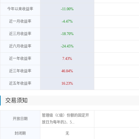
今年以来收益率
-11.00%
近一月收益率
-4.47%
近三月收益率
-18.70%
近六月收益率
-24.45%
近一年收益率
7.43%
近三年收益率
46.04%
近五年收益率
16.23%
交易须知
管理级（C级）份额的固定开
开放日期
放日为每年的2、5...
封闭期
无