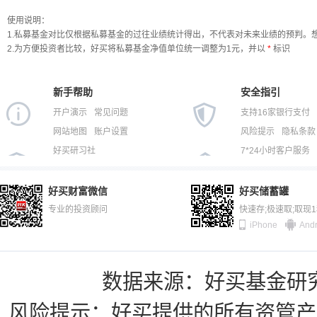
使用说明：
1.私募基金对比仅根据私募基金的过往业绩统计得出，不代表对未来业绩的预判。想要了
2.为方便投资者比较，好买将私募基金净值单位统一调整为1元，并以
*
标识
新手帮助
安全指引
开户演示
常见问题
支持16家银行支付
网站地图
账户设置
风险提示
隐私条款
好买研习社
7*24小时客户服务
好买财富微信
好买储蓄罐
专业的投资顾问
快速存;极速取;取现
iPhone
Andr
数据来源：好买基金研究中
风险提示：好买提供的所有资管产