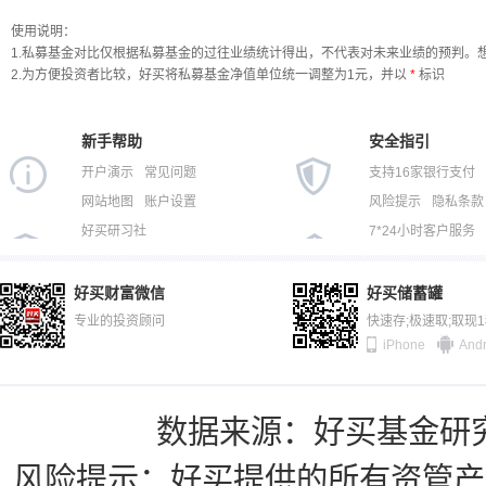
使用说明：
1.私募基金对比仅根据私募基金的过往业绩统计得出，不代表对未来业绩的预判。想要了
2.为方便投资者比较，好买将私募基金净值单位统一调整为1元，并以
*
标识
新手帮助
安全指引
开户演示
常见问题
支持16家银行支付
网站地图
账户设置
风险提示
隐私条款
好买研习社
7*24小时客户服务
好买财富微信
好买储蓄罐
专业的投资顾问
快速存;极速取;取现
iPhone
Andr
数据来源：好买基金研究中
风险提示：好买提供的所有资管产