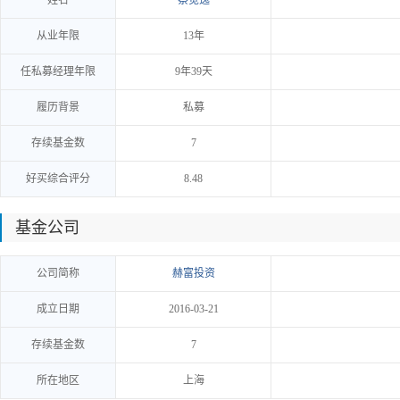
姓名
蔡觉逸
从业年限
13年
任私募经理年限
9年39天
履历背景
私募
存续基金数
7
好买综合评分
8.48
基金公司
公司简称
赫富投资
成立日期
2016-03-21
存续基金数
7
所在地区
上海