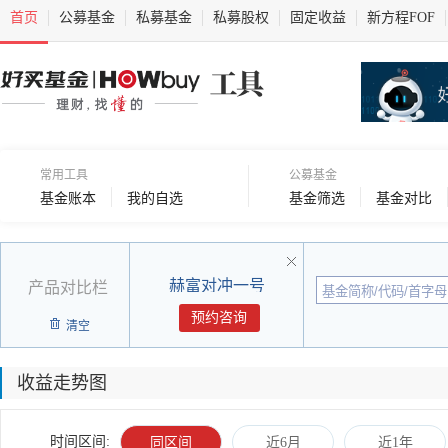
首页
公募基金
私募基金
私募股权
固定收益
新方程FOF
常用工具
公募基金
基金账本
我的自选
基金筛选
基金对比
赫富对冲一号
产品对比栏
预约咨询
清空
收益走势图
时间区间:
同区间
近6月
近1年