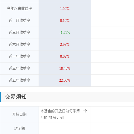
今年以来收益率
1.56%
近一月收益率
0.16%
近三月收益率
-1.51%
近六月收益率
2.93%
近一年收益率
0.62%
近三年收益率
18.45%
近五年收益率
22.00%
交易须知
本基金的开放日为每季第一个
开放日期
月的 25 号，如...
封闭期
--