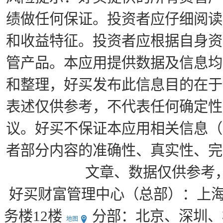
绩做任何保证。投资者应仔细阅读
和收益特征。投资者应根据自身资
管产品。本应用提供数据及信息均
和整理，好买发布此信息目的在于
表述仅供参考，不代表任何确定性
议。好买不保证本应用相关信息（
者部分内容的准确性、真实性、完
文章、数据仅供参考
好买财富管理中心（总部）：上海
务楼12楼
分部：北京、深圳、杭
地图