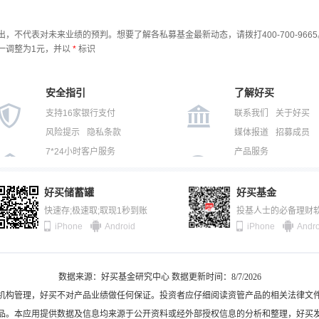
，不代表对未来业绩的预判。想要了解各私募基金最新动态，请拨打400-700-9665
一调整为1元，并以
*
标识
安全指引
了解好买
支持16家银行支付
联系我们
关于好买
风险提示
隐私条款
媒体报道
招募成员
7*24小时客户服务
产品服务
好买储蓄罐
好买基金
快速存;极速取;取现1秒到账
投基人士的必备理财
iPhone
Android
iPhone
Andro
数据来源：好买基金研究中心 数据更新时间：8/7/2026
机构管理，好买不对产品业绩做任何保证。投资者应仔细阅读资管产品的相关法律文
品。本应用提供数据及信息均来源于公开资料或经外部授权信息的分析和整理，好买