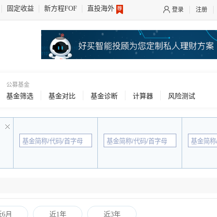
固定收益
新方程FOF
直投海外
登录
注册
公募基金
基金筛选
基金对比
基金诊断
计算器
风险测试
近6月
近1年
近3年