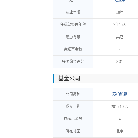
姓名
范强华
从业年限
18年
任私募经理年限
7年15天
履历背景
其它
存续基金数
4
好买综合评分
8.31
基金公司
公司简称
万柏私募
成立日期
2015-10-27
存续基金数
4
所在地区
北京