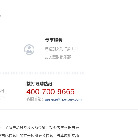
。
专享服务
申请加入对冲梦工厂
加入臻财俱乐部
拨打导购热线
400-700-9665
软件！
id
客服邮箱：
service@howbuy.com
件，了解产品风险和收益特征。投资者应根据自身
发布此信息目的在于传播更多信息，与本应用立场