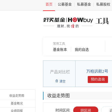
首页
公募基金
私募基金
私募股权
常用工具
基金账本
我的自选
万柏远航2号
产品对比栏
预约咨询
清空
收益走势图
收益走势图
基金概况
时间区间:
同区间
业绩回报