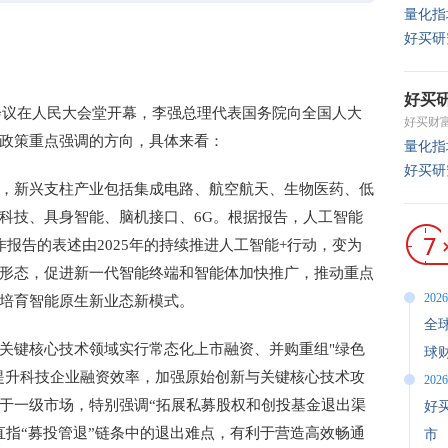
量化指
好买研
好买
次会议在人民大会堂开幕，李强总理代表国务院向全国人大
好买财
政策重点强调的方向，具体来看：
量化指
好买研
，新兴支柱产业包括集成电路、航空航天、生物医药、低
科技、具身智能、脑机接口、6G。根据报告，人工智能
报告的表述由2025年的持续推进人工智能+行动，变为
形态，促进新一代智能终端和智能体加快推广，推动重点
2026
培育智能原生新业态新模式。
全
关键核心技术领域实行常态化上市融资、并购重组"绿色
球
提升科技企业融资效率，加强原始创新与关键核心技术攻
2026
于一级市场，特别强调“拓展私募股权和创投基金退出渠
好
直指“募投管退”链条中的退出难点，有利于营造高效畅通
市