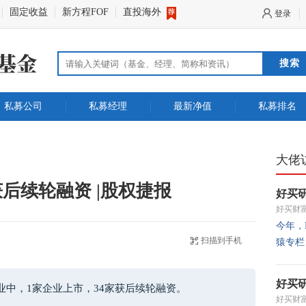
固定收益
新方程FOF
直投海外
登录
搜索
私募公司
私募经理
最新净值
私募排名
大佬
获后续轮融资 |股权捷报
好买
好买财
今年，
扫描到手机
猿专栏
好买
企业中，1家企业上市，34家获后续轮融资。
好买财