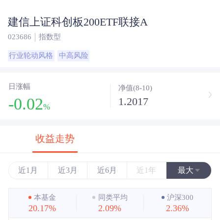
建信上证科创板200ETF联接A
023686
指数型
行业轮动风格
中高风险
日涨幅
净值(8-10)
-0.02
1.2017
%
收益走势
近1月
近3月
近6月
近1年
最大
近3年
本基金
同类平均
沪深300
20.17%
2.09%
2.36%
近5年