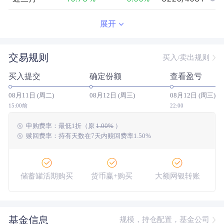
近半年
0.16
%
0.14
%
1245/3908
展开
近一年
--
0.00
%
--/--
交易规则
买入/卖出规则
近三年
--
0.00
%
--/--
买入提交
确定份额
查看盈亏
近五年
--
0.00
%
--/--
08月11日 (周二)
08月12日 (周三)
08月12日 (周三)
今年以来
15.56
%
3.61
%
621/3837
15:00前
22:00
申购费率：
最低
1折
（原
1.00%
）
成立以来
20.17
%
--
--/--
赎回费率：持有天数在7天内赎回费率1.50%
储蓄罐活期购买
货币赢+购买
大额网银转账
基金信息
规模，持仓配置，基金公司