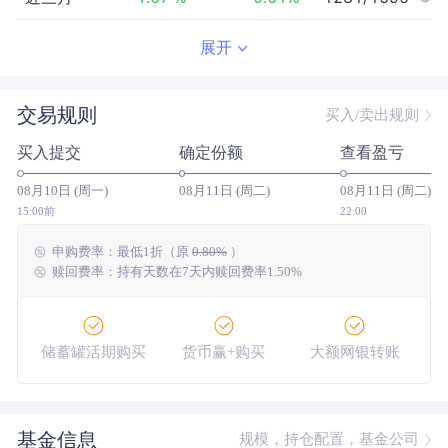
近半年
-0.77
%
0.58
%
1128/1478
展开
近一年
--
0.00
%
--/--
交易规则
买入/卖出规则
近三年
--
0.00
%
--/--
买入提交
确定份额
查看盈亏
近五年
--
0.00
%
--/--
08月10日 (周一)
08月11日 (周二)
08月11日 (周二)
今年以来
0.77
%
1.92
%
991/1446
15:00前
22:00
申购费率：
最低
1折
（原
0.80%
）
成立以来
0.82
%
--
--/--
赎回费率：持有天数在7天内赎回费率1.50%
储蓄罐活期购买
货币赢+购买
大额网银转账
基金信息
规模，持仓配置，基金公司