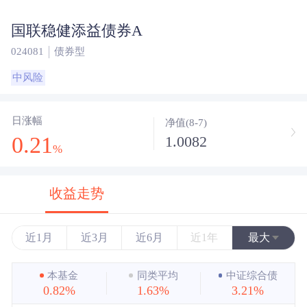
国联稳健添益债券A
024081
债券型
中风险
日涨幅
净值(8-7)
0.21
1.0082
%
收益走势
近1月
近3月
近6月
近1年
最大
近3年
本基金
同类平均
中证综合债
0.82%
1.63%
3.21%
近5年