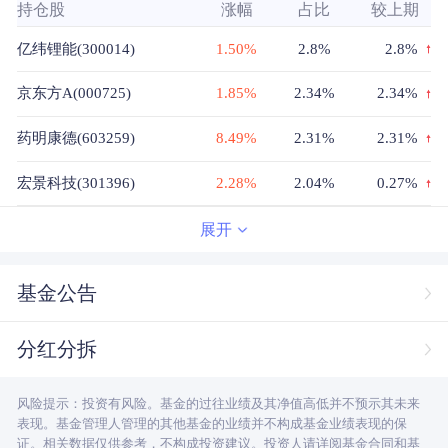
持仓股
涨幅
占比
较上期
亿纬锂能(300014)
1.50%
2.8%
2.8%
京东方A(000725)
1.85%
2.34%
2.34%
药明康德(603259)
8.49%
2.31%
2.31%
宏景科技(301396)
2.28%
2.04%
0.27%
大族激光(002008)
4.78%
1.77%
0.05%
展开
德业股份(605117)
1.58%
1.67%
1.67%
基金公告
铜陵有色(000630)
5.94%
1.66%
1.66%
分红分拆
领益智造(002600)
-0.16%
1.63%
1.63%
风险提示：投资有风险。基金的过往业绩及其净值高低并不预示其未来
长电科技(600584)
2.48%
1.63%
1.63%
表现。基金管理人管理的其他基金的业绩并不构成基金业绩表现的保
证。相关数据仅供参考，不构成投资建议。投资人请详阅基金合同和基