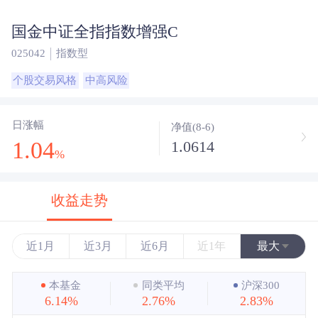
国金中证全指指数增强C
025042
指数型
个股交易风格
中高风险
日涨幅
净值(8-6)
1.04
1.0614
%
收益走势
近1月
近3月
近6月
近1年
最大
近3年
本基金
同类平均
沪深300
6.14%
2.76%
2.83%
近5年