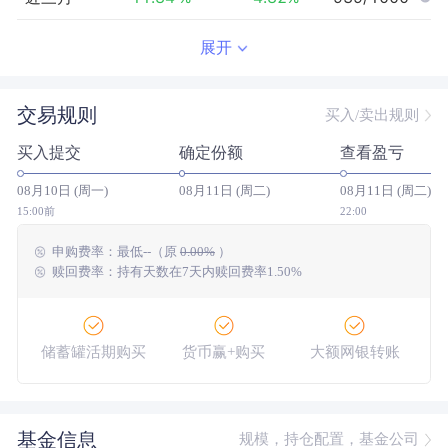
近半年
-1.14
%
2.21
%
699/961
展开
近一年
--
0.00
%
--/--
交易规则
买入/卖出规则
近三年
--
0.00
%
--/--
买入提交
确定份额
查看盈亏
近五年
--
0.00
%
--/--
08月10日 (周一)
08月11日 (周二)
08月11日 (周二)
今年以来
6.08
%
6.51
%
508/943
15:00前
22:00
申购费率：
最低
--
（原
0.00%
）
成立以来
6.14
%
--
--/--
赎回费率：持有天数在7天内赎回费率1.50%
储蓄罐活期购买
货币赢+购买
大额网银转账
基金信息
规模，持仓配置，基金公司