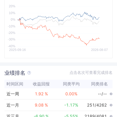
今年以来
最大
业绩排名
点击名次可查看完成排名
时间区间
收益回报
同类平均
同类排名
近一周
1.92
%
0.00
%
--/--
近一月
9.08
%
-1.17
%
251/4262
近三月
-6.90
%
-5.55
%
2189/4081