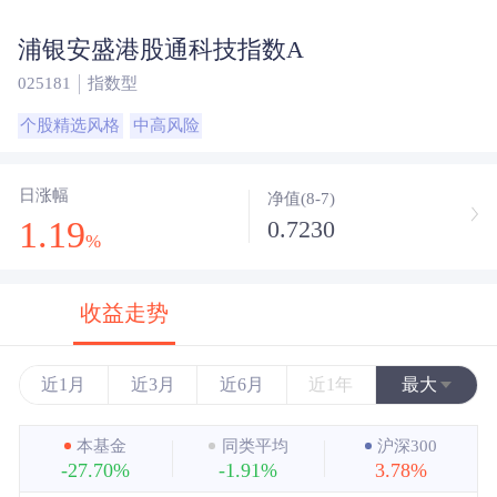
浦银安盛港股通科技指数A
025181
指数型
个股精选风格
中高风险
日涨幅
净值(8-7)
1.19
0.7230
%
收益走势
近1月
近3月
近6月
近1年
最大
近3年
本基金
同类平均
沪深300
-27.70%
-1.91%
3.78%
近5年