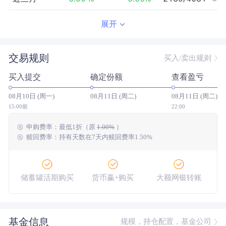
近半年
-13.61
%
0.14
%
3380/3908
展开
近一年
--
0.00
%
--/--
交易规则
买入/卖出规则
近三年
--
0.00
%
--/--
买入提交
确定份额
查看盈亏
近五年
--
0.00
%
--/--
08月10日 (周一)
08月11日 (周二)
08月11日 (周二)
今年以来
-15.96
%
3.61
%
3576/3837
15:00前
22:00
申购费率：
最低
1折
（原
1.00%
）
成立以来
-27.70
%
--
--/--
赎回费率：持有天数在7天内赎回费率1.50%
储蓄罐活期购买
货币赢+购买
大额网银转账
基金信息
规模，持仓配置，基金公司