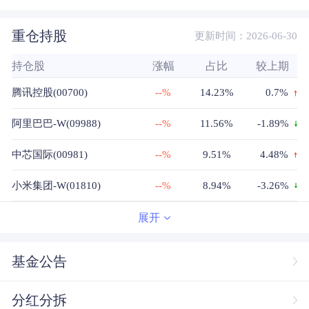
重仓持股
更新时间：2026-06-30
持仓股
涨幅
占比
较上期
腾讯控股(00700)
--%
14.23%
0.7%
阿里巴巴-W(09988)
--%
11.56%
-1.89%
中芯国际(00981)
--%
9.51%
4.48%
小米集团-W(01810)
--%
8.94%
-3.26%
美团-W(03690)
--%
8.49%
-0.81%
展开
比亚迪股份(01211)
--%
5.23%
-2.61%
基金公告
百济神州(06160)
--%
4.26%
0.84%
分红分拆
华虹宏力(01347)
--%
4.07%
4.07%