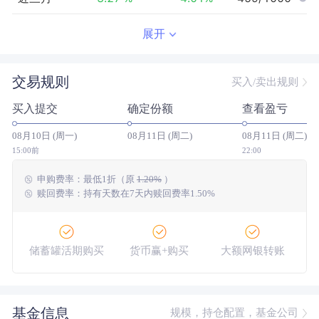
近半年
2.82
%
4.06
%
493/961
展开
近一年
--
0.00
%
--/--
交易规则
买入/卖出规则
近三年
--
0.00
%
--/--
买入提交
确定份额
查看盈亏
近五年
--
0.00
%
--/--
08月10日 (周一)
08月11日 (周二)
08月11日 (周二)
今年以来
4.48
%
8.45
%
684/943
15:00前
22:00
申购费率：
最低
1折
（原
1.20%
）
成立以来
6.89
%
--
--/--
赎回费率：持有天数在7天内赎回费率1.50%
储蓄罐活期购买
货币赢+购买
大额网银转账
基金信息
规模，持仓配置，基金公司