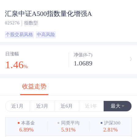
汇泉中证A500指数量化增强A
025276
指数型
个股交易风格
中高风险
日涨幅
净值(8-7)
1.46
1.0689
%
收益走势
近1月
近3月
近6月
近1年
最大
近3年
本基金
同类平均
沪深300
6.89%
5.91%
2.81%
近5年