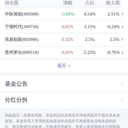
持仓股
涨幅
占比
较上期
中际旭创(300308)
-3.68%
4.54%
2.51%
宁德时代(300750)
0.02%
3.15%
-0.24%
兆易创新(603986)
8.32%
2.5%
2.5%
贵州茅台(600519)
0.05%
2.22%
-0.76%
新易盛(300502)
-0.22%
2.03%
0.45%
展开
寒武纪(688256)
2.72%
1.62%
1.62%
基金公告
中微公司(688012)
1.68%
1.61%
1.61%
分红分拆
中国平安(601318)
-0.22%
1.59%
0.1%
风险提示：投资有风险。基金的过往业绩及其净值高低并不预示其未来
拓荆科技(688072)
1.26%
1.5%
1.5%
表现。基金管理人管理的其他基金的业绩并不构成基金业绩表现的保
证。相关数据仅供参考，不构成投资建议。投资人请详阅基金合同和基