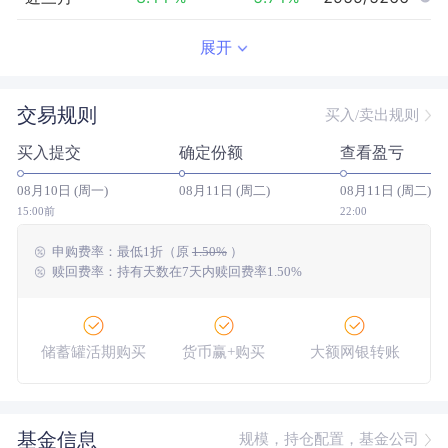
近半年
-9.75
%
1.23
%
3798/5079
展开
近一年
--
0.00
%
--/--
交易规则
买入/卖出规则
近三年
--
0.00
%
--/--
买入提交
确定份额
查看盈亏
近五年
--
0.00
%
--/--
08月10日 (周一)
08月11日 (周二)
08月11日 (周二)
今年以来
-10.08
%
5.84
%
4215/4991
15:00前
22:00
申购费率：
最低
1折
（原
1.50%
）
成立以来
-11.11
%
--
--/--
赎回费率：持有天数在7天内赎回费率1.50%
储蓄罐活期购买
货币赢+购买
大额网银转账
基金信息
规模，持仓配置，基金公司