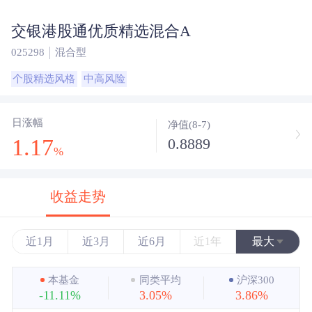
交银港股通优质精选混合A
025298
混合型
个股精选风格
中高风险
日涨幅
净值(8-7)
1.17
0.8889
%
收益走势
近1月
近3月
近6月
近1年
最大
近3年
本基金
同类平均
沪深300
-11.11%
3.05%
3.86%
近5年