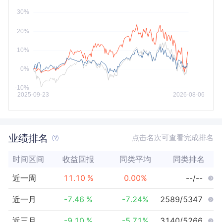
今年以来
最大
业绩排名
点击名次可查看完成排名
时间区间
收益回报
同类平均
同类排名
近一周
11.10
%
0.00
%
--/--
近一月
-7.46
%
-7.24
%
2589/5347
近三月
-9.10
%
-5.71
%
3140/5266