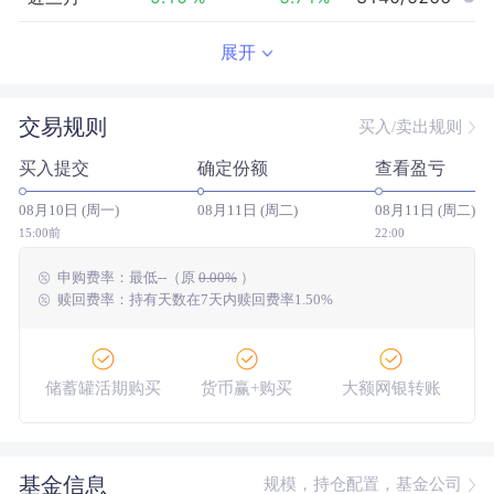
近半年
4.72
%
1.23
%
1654/5079
展开
近一年
--
0.00
%
--/--
交易规则
买入/卖出规则
近三年
--
0.00
%
--/--
买入提交
确定份额
查看盈亏
近五年
--
0.00
%
--/--
08月10日 (周一)
08月11日 (周二)
08月11日 (周二)
今年以来
7.31
%
5.84
%
1776/4991
15:00前
22:00
申购费率：
最低
--
（原
0.00%
）
成立以来
9.27
%
--
--/--
赎回费率：持有天数在7天内赎回费率1.50%
储蓄罐活期购买
货币赢+购买
大额网银转账
基金信息
规模，持仓配置，基金公司