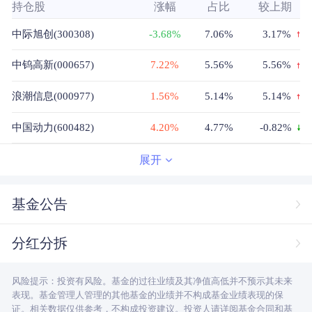
持仓股
涨幅
占比
较上期
中际旭创(300308)
-3.68%
7.06%
3.17%
中钨高新(000657)
7.22%
5.56%
5.56%
浪潮信息(000977)
1.56%
5.14%
5.14%
中国动力(600482)
4.20%
4.77%
-0.82%
杰瑞股份(002353)
0.38%
4.19%
4.19%
展开
松发股份(603268)
1.73%
4.18%
4.18%
基金公告
广合科技(001389)
5.62%
3.39%
3.39%
分红分拆
思源电气(002028)
0.52%
3.31%
-0.97%
风险提示：投资有风险。基金的过往业绩及其净值高低并不预示其未来
冰轮环境(000811)
4.89%
3.01%
3.01%
表现。基金管理人管理的其他基金的业绩并不构成基金业绩表现的保
证。相关数据仅供参考，不构成投资建议。投资人请详阅基金合同和基