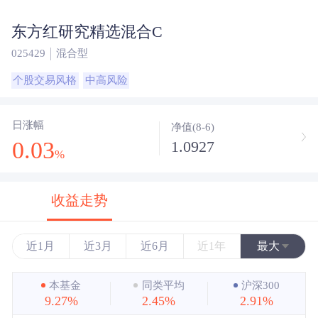
东方红研究精选混合C
025429
混合型
个股交易风格
中高风险
日涨幅
净值(8-6)
0.03
1.0927
%
收益走势
近1月
近3月
近6月
近1年
最大
近3年
本基金
同类平均
沪深300
9.27%
2.45%
2.91%
近5年