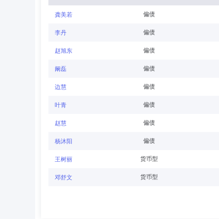
偏债
龚美若
赵天才
董事
学历：硕士
任职日期：2025-0
偏债
李丹
赵天才先生：董事，计算机硕士、工商管理硕士。曾任西南
偏债
赵旭东
部业务总监、风险管理部总经理助理、合规与风险管理部总
制部总经理，西证股权投资有限公司董事、西证创新投资有
偏债
阚磊
偏债
边慧
张兴桥
董事
学历：硕士
任职日期：2026-0
偏债
叶青
张兴桥先生：中共党员，研究生学历。曾任职于长春市驻京
偏债
赵慧
益基金会理事。
偏债
杨沐阳
货币型
王树丽
王勇
董事会秘书
学历：博士
任职日期：202
货币型
邓舒文
王勇先生：董事会秘书，管理学博士。曾任职于西南证券股
事、副总经理，银华长安资本管理(北京)有限公司监事、