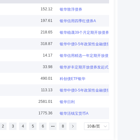
152.12
银华致淳债券
197.61
银华信用四季红债券A
司重庆胜利路证券营业部交易主管、徐州淮海西路证券营业
218.65
银华稳晟39个月定期开放债券
理、风险控制部总经理、职工监事、合规部总经理、风险控
318.87
银华中债0-5年政策性金融债指数
14.17
银华信用精选一年定期开放债券发起式
33.98
银华岁丰定期开放债券发起式
任银华长安资本管理(北京)有限公司董事、深圳市银华公
490.01
科创债ETF银华
113.13
银华中债0-5年政策性金融债指数
2581.01
银华日利
1775.36
银华活钱宝货币A
、公司办公室副总监，兼任银华国际资本管理有限公司董
2
3
4
5
6
8