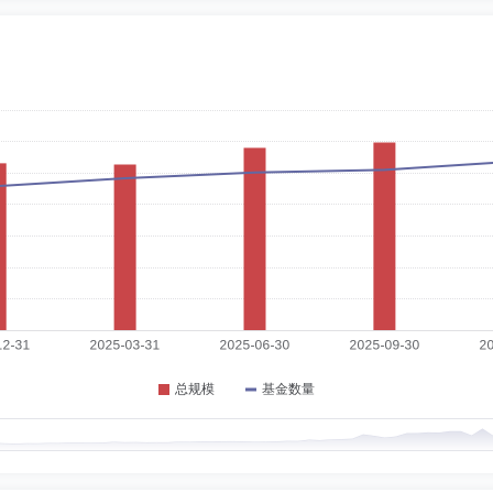
4-07-26
限公司、华泰期货有限公司、福建海西金融租赁有限公司、深圳市美盈森集团股份有
任广东海派律师事务所主任，全面负责律师事务所管理，兼任中国国际经济贸易仲裁委
所控股、深圳市盐田港股份有限公司、远航港口发展有限公司、中国中药控股有限公
2-10-08
曾任中国社会科学院研究生院副院长，欧洲所副所长，拉美所所长和美国所所长。现
力资源和社会保障部咨询专家委员会委员，保监会重大决策咨询委员会委员，在北京
6-09-02
任职于财政部所属中华财务会计咨询公司，并历任安达信华强会计师事务所副总经理
核委员会委员、中国证监会上市公司并购重组审核委员会委员、第29届奥运会北京奥