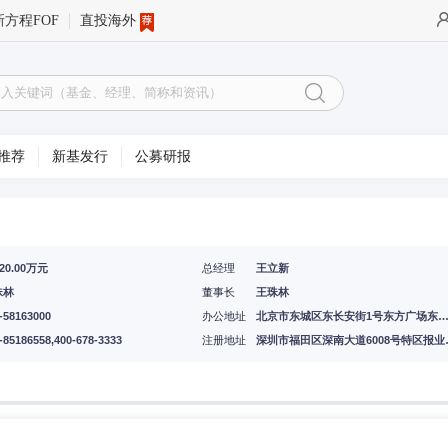
新方程FOF
直投海外
推荐
新基发行
公募研报
220.00万元
总经理
王立新
珠林
董事长
王珠林
-58163000
办公地址
北京市东城区东长安街1号东方广场东方经贸城中二办公楼
-85186558,400-678-3333
注册地址
深圳市福田区