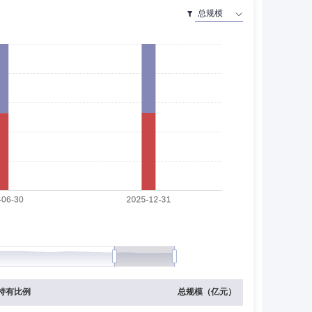
资本管理（北京）有限公司董事、银华国际资本管理有限公
博士(金融学专业)学位。曾先后担任福建日报社要闻采访
北银监局副局长。现任公司副总经理、银华长安资本管理(北
公司督察长。现任银华基金管理有限公司副总经理、代任督
持有比例
总规模（亿元）