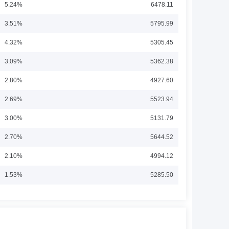
5.24%
6478.11
3.51%
5795.99
理、巴克莱银行量化分析部副总裁及巴克莱亚太有限公司副
4.32%
5305.45
主题证券投资基金(LOF)基金经理职务和公司总经理助理职
分级证券投资基金基金经理自2010年12月6日至2012
展开
3.09%
5362.38
金基金经理。现任银华基金管理有限公司副总经理，兼任公司量
深证100指数分级证券投资基金、银华中证800等权重指
2.80%
4927.60
2.69%
5523.94
化产业投资母基金管理有限公司。现任银华基金管理股份有限
3.00%
5131.79
2.70%
5644.52
2.10%
4994.12
1.53%
5285.50
究策划部、基金经理部工作，自2004年3月2日至2007
11月16日至2013年11月4日期间任银华富裕主题股票型证
2.39%
4852.47
回报灵活配置定期开放混合型发起式证券投资基金基金经理。现
展开
金经理，2016年7月8日起任银华优质增长混合型证券投资
3.21%
3618.41
委员会主任，银华基金管理股份有限公司业务副总经理，自