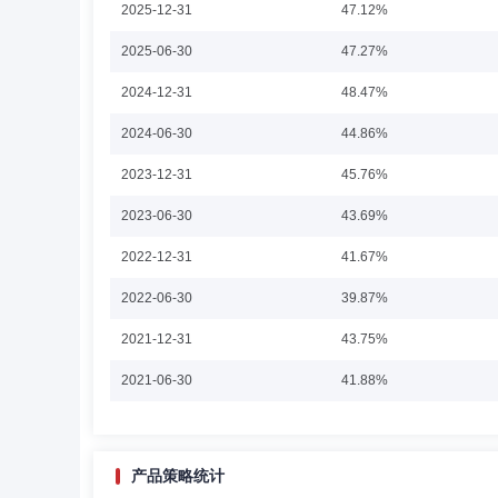
2025-12-31
47.12%
周毅
副总经理,投资决策委员会成员
学历：
2025-06-30
47.27%
周毅先生：副总经理，CFA，硕士学位；毕业于北京大学
2024-12-31
48.47%
董事等职。2009年9月加盟银华基金管理有限公司，曾担任
务。现任银华基金管理有限公司副总经理，兼任公司量化投资总
2024-06-30
44.86%
年11月7日期间兼任银华抗通胀主题证券投资基金（LOF
化投资总监、量化投资部总监以及境外投资部总监、银华财
2023-12-31
45.76%
数增强分级证券投资基金基金经理职务。
徐波
副总经理,投资决策委员会成员
学历：
2023-06-30
43.69%
徐波先生：1976年出生，毕业于中国人民大学和北京大学
2022-12-31
41.67%
公司副总经理、投资决策委员会副主任。
2022-06-30
39.87%
2021-12-31
43.75%
王华
投资决策委员会成员
学历：硕士
任职
2021-06-30
41.88%
王华先生：硕士学位，中国注册会计师协会非执业会员。曾任职
年1月30日任银华保本增值证券投资基金基金经理，自2005年
2020-12-31
38.13%
券投资基金基金经理，自2013年8月6日至2016年7月
任公司总经理助理、投资管理一部总监及A股基金投资总监。
2020-06-30
38.23%
产品策略统计
基金基金经理。历任银华基金管理股份有限公司总经理助理