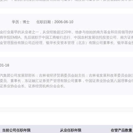
业协会证券行业文化建设委员会顾问、中国退役士兵就业创业服务促进会副理事长、
庆三峡银行股份有限公司独立董事。
学历：博士
任职日期：2006-06-10
金行业最早的从业者之一，从业经验超过20年。他参与创始的南方基金和目前领导的
商学院EMBA。先后就职于中国工商银行总行、中国农村发展信托投资公司、南方证
金管理股份有限公司总经理、银华长安资本管理（北京）有限公司董事长、银华基金
院长、《中国证券投资基金年鉴》副主编、《证券时报》第三届专家委员会委员、北
1-18
汽集团公司发展部部长；吉林省经济贸易委员会副主任；吉林省发展和改革委员会副
委员、董事长，东证融汇证券资产管理有限公司董事，中国证券业协会第八届理事会
证券业协会会长、证券经营机构分会会长。
15
五道口金融EMBA。曾任大鹏证券有限责任公司法律支持部经理，第一创业证券有限
总裁。现任第一创业证券股份有限公司董事、总裁，第一创业证券承销保荐有限责任
当前公司任职年限
从业任职年限
在管产品数量