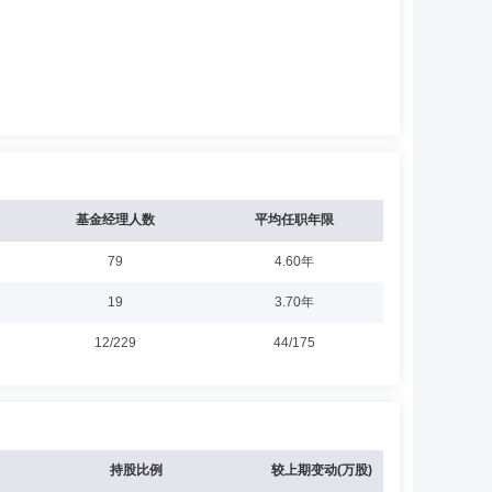
基金经理人数
平均任职年限
79
4.60年
19
3.70年
12/229
44/175
持股比例
较上期变动(万股)