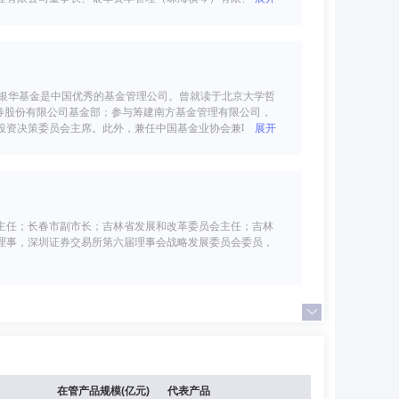
中国航发动力股份有限公司独立董事、北汽福田汽车股份有
银华基金是中国优秀的基金管理公司。曾就读于北京大学哲
券股份有限公司基金部；参与筹建南方基金管理有限公司，
投资决策委员会主席。此外，兼任中国基金业协会兼职副会
展开
京大学校友会理事、北京大学企业家俱乐部理事、北京大学
主任；长春市副市长；吉林省发展和改革委员会主任；吉林
理事，深圳证券交易所第六届理事会战略发展委员会委员，
责任公司首席律师、法律合规部总经理、合规总监、副总
公司执行董事，深圳第一创业创新资本管理有限公司董事。
在管产品规模(亿元)
代表产品