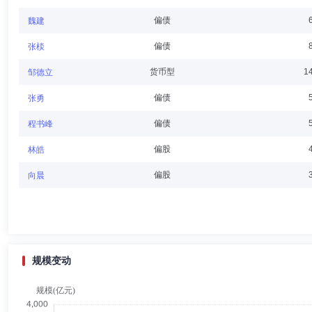
总经理、规划发展部总经理、战略执行总监，2024年3月至今任公司党委
偏债
魏建
偏债
张棪
祝函
董事,总经理（总裁）,投资决策委员会成员
学历：硕
货币型
1
邹德立
祝函先生：中国籍，无永久境外居留权，西南财经大学金融法学硕士，研究生
偏债
张勇
富证券有限公司副总经理、首席风险官、监事会主席，2022年起任职世
偏债
程书峰
偏股
林皓
王辉
董事
学历：硕士
任职日期：2025-07-08
偏股
向晨
王辉先生：董事，硕士，现任北方信托股份有限公司党委委员、董事会秘
党委委员、纪委副书记、纪委委员、人力资源部总经理（兼）等职务。
规模变动
何小乐
董事会秘书,副总经理
学历：硕士
任职日期：202
何小乐女士：副总经理兼董事会秘书、营销策划部总经理，硕士。2003年
析师、投资经理、管理合伙人。2018年4月加入长城基金管理有限公司