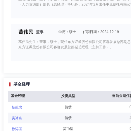
（人力资源部）部长（总经理）等职务；2024年2月出任中原信托有限
葛伟民
董事
学历：硕士
任职日期：2024-12-19
葛伟民先生：董事，硕士，现任东方证券股份有限公司客群发展总部副总
东方证券股份有限公司客群发展总部副总经理（主持工作）。
谢鸿鹤
董事
学历：硕士
任职日期：2026-04-23
基金经理
谢鸿鹤先生：董事，硕士，现任长城证券股份有限公司产业金融研究院院
份有限公司、中信建投证券股份有限公司、中泰证券股份有限公司。202
基金经理
投资类型
当前公司任
偏债
杨献忠
周钟山
董事
学历：博士
任职日期：2025-01-20
偏债
吴冰燕
周钟山先生：董事，博士，现任长城证券股份有限公司副总裁兼董事会秘书
货币型
徐涛国