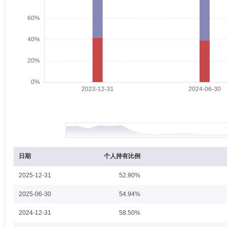
万建华
独立董事
学历：硕士
任职日期：2016-05-20
万建华先生：独立董事，硕士。现任证通股份有限公司董事长。曾任中国
司(现招商证券股份有限公司)董事长)，中国银联股份有限公司总裁，上
李建军
督察长（督察员）
学历：硕士
任职日期：2026-
李建军先生：2001年7月起就职于国家审计署驻深圳特派员办事处，201
日期
个人持有比例
2025-12-31
52.90%
杨建华
副总经理,投资决策委员会成员,投资总监
学历：
2025-06-30
54.94%
杨建华先生：北京大学力学系理学学士、北京大学光华管理学院经济学硕士，注册
2024-12-31
58.50%
10月-2000年5月曾就职于深圳市和君创业投资公司，2000年5月-2
助理、研究部总经理，现任公司副总经理、投资总监、权益投资部总经理、投委