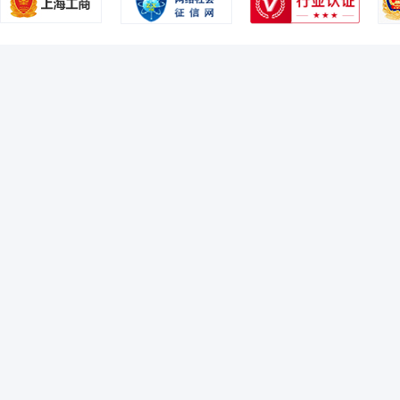
2005-12-31
41.93%
魏柳枝
职工监事
学历：硕士
任职日期：2024-11-22
2005-06-30
37.02%
魏柳枝女士：职工监事，硕士，现任长城基金管理有限公司综合管理部业
2004-12-31
44.69%
2004-06-30
48.37%
崔金宝
财务总监
学历：本科
任职日期：2024-10-28
崔金宝先生：财务负责人、综合管理部总经理，学士。现任长城基金管理有限公
能山东发电有限公司财务部。2019年10月加入长城基金管理有限公司
刘沛
首席信息官
学历：本科
任职日期：2024-10-28
刘沛先生：首席信息官、信息技术部总经理，本科。2008年起任职博时基
司。