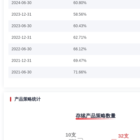
2024-06-30
60.80%
任“长城中小盘成长股票型证券投资基金”基金经理，自2009年9月至2016
券投资基金”基金经理，自2018年8月至2018年11月任“长城中证500
2023-12-31
58.56%
年4月至2022年10任“长城核心优势混合型证券投资基金”基金经理。自2
理，自2020年3月至今任“长城价值优选混合型证券投资基金”基金经理，
张勇
副总经理,投资决策委员会成员
学历：硕士
任职日期
2023-06-30
基金”基金经理，自2021年12月至今任“长城价值领航混合型证券投资基
60.43%
张勇先生：中国国籍，硕士。南京审计学院经济学学士、中南财经政法大
2022-12-31
62.71%
有限公司绝对收益部。2019年5月加入长城基金管理有限公司，现任公司
券投资基金”基金经理。
2022-06-30
66.12%
2021-12-31
69.47%
黄魁粉
监事
学历：硕士
任职日期：2013-10-05
2021-06-30
71.66%
黄魁粉女士：监事，硕士。现任中原信托有限公司固有业务部总经理。2
2020-12-31
68.40%
2020-06-30
66.62%
产品策略统计
2019-12-31
75.47%
孙晨曦
监事
学历：硕士
任职日期：2025-11-03
存续产品策略数量
2019-06-30
74.80%
孙晨曦先生：监事，硕士，现任北方国际信托股份有限公司董监事会办公
2018-12-31
66.33%