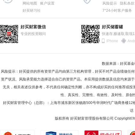
2012-06-30
91.94%
益保本混合型证券投资基金”，自2016年5月至2019年1月任“长城久安
网站地图
账户设置
风险提示
隐私条款
自2015年12月至2019年1月任“长城新策略灵活配置混合型证券投资基金
好买研习社
7*24小时客户服务
2011-12-31
90.60%
混合型证券投资基金”基金经理，自2016年7月至2019年7月任“长城久鼎
徐涛国
职工监事
学历：硕士
任职日期：2023-08-01
2020年7月任“长城久悦债券型证券投资基金”基金经理，自2018年8月至
2011-06-30
93.72%
11月至今任“长城久益灵活配置混合型证券投资基金”基金经理，自2020
徐涛国先生：华中科技大学工学学士、管理学硕士、风险控制师(FRM)。
好买财富微信
好买储蓄罐
券投资基金”基金经理，自2021年3月至今任“长城优选添瑞六个月持有期
任“长城工资宝货币市场基金”的基金经理，自2019年12月至今任“长城
2010-12-31
专业的投资顾问
95.00%
快速存;极速取;取现
任“长城优选添利一年持有期混合型证券投资基金”基金经理，自2022年
业存单AAA指数7天持有期证券投资基金”基金经理，自2023年2月至今
iPhone
Andr
2010-06-30
93.55%
2009-12-31
86.35%
向玲
职工监事
学历：本科
任职日期：2023-08-01
数据来源：好买基金研究
2009-06-30
84.16%
向玲女士：职工监事，本科，现任长城基金管理有限公司监察稽核部业务主
风险提示：好买提供的所有资管产品均由第三方机构管理，好买不对产品业绩做任何
2008-12-31
89.16%
资产状况、风险承受能力选择适合自己的资管产品。本应用提供数据及信息均来源于
无关，相关表述仅供参考，不代表任何确定性判断，亦不构成好买的任何推荐或投
2008-06-30
93.68%
性、真实性、完整性、有效性、及时性、原创
2007-12-31
88.37%
程慧
好买财富管理中心（总部）：上海市浦东新区张杨路500号华润时代广场商务楼12
职工监事
学历：硕士
任职日期：2026-02-11
话：
2007-06-30
72.82%
程慧女士：职工监事，硕士，现任职于长城基金管理有限公司党群办公室。
版权所有 好买财富管理股份有限公司 Copyright©howbuy.co
2006-12-31
41.74%
2006-06-30
45.75%