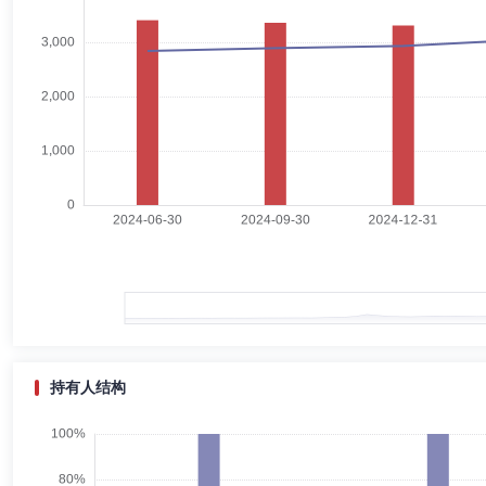
汪建中
独立董事
学历：本科
任职日期：2023-08-01
汪建中先生：长城基金管理有限公司独立董事，本科，现已退休。曾任招
唐纹
独立董事
学历：本科
任职日期：2018-10-17
唐纹女士：独立董事，学士，现已退休。曾任电力部科学研究院系统所工
持有人结构
温子健
独立董事
学历：硕士
任职日期：2020-09-04
温子健先生：独立董事，硕士，现已退休。曾任内蒙古广播事业局技术员,