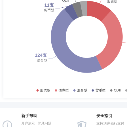
2018-06-30
51.73%
2017-12-31
50.57%
徐斌
监事
学历：硕士
任职日期：2025-07-08
2017-06-30
61.42%
徐斌先生：监事，硕士，现任东方证券股份有限公司党委办公室主任。曾
份有限公司。
2016-12-31
45.30%
2016-06-30
54.91%
2015-12-31
46.17%
许明波
监事会主席（监事长）
学历：博士
任职日期：20
2015-06-30
52.22%
许明波先生：监事会主席，博士，现任长城证券股份有限公司党委巡察组
国际业务发展(香港)办公室总经理、人力资源部总经理、党委办公室主任
2014-12-31
78.46%
2014-06-30
79.59%
2013-12-31
80.49%
马强
投资决策委员会成员
学历：硕士
任职日期：2018-0
2013-06-30
84.61%
马强先生：北京航空航天大学计算机科学与技术专业学士、北京大学计算机系统
融有限公司。2012年9月加入长城基金管理有限公司，历任产品研发部产
新手帮助
安全指引
2012-12-31
90.10%
证券投资基金”及“长城久恒平衡型证券投资基金”基金经理助理。现任公司
开户演示
常见问题
支持16家银行支付
金”基金经理，自2015年12月至2018年6月任“长城久鑫保本混合型证券投