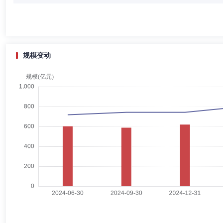
李冰清先生：博士，博士生导师、中国精算师协会考试教育委员会委员、
任教授、南开大学金融学院担任教授、西南财经大学担任教授、南开大学
险股份有限公司独立董事。
规模变动
于亚卓
董事
学历：博士
任职日期：2024-05-16
于亚卓先生：中共党员，博士研究生。曾任中国邮政集团公司邮政业务局
目负责人、中邮证券有限责任公司北京证券资产管理分公司市场总监、中
(副主任)、总经理(主任)。
程家林
董事
学历：硕士
任职日期：2022-04-20
程家林先生：中共党员，硕士研究生。曾任北京市通州区永乐店镇柴厂屯
部、中共北京市委组织部干部调配处(公务员管理处)副主任科员、中共北
党群工作部(党委办公室、党委组织部)主任助理、首创环境控股有限公
有限责任公司党委副书记、纪委书记。现担任首创证券股份有限公司党委
侯玉春
董事会秘书
学历：本科
任职日期：2021-04-27