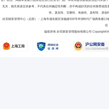
资产状况、风险承受能力选择适合自己的资管产品。本应用提供数据及信息均来源于
6月21日)基金经理。现任中邮纯债汇利三个月定期开放债券型发起式证券投
放债券型证券投资基金(2020年11月3日—至今)、中邮纯债丰利债券型证券
无关，相关表述仅供参考，不代表任何确定性判断，亦不构成好买的任何推荐或投
2008-06-30
98.94%
融债指数证券投资基金(2021年8月17日—至今)、中邮鑫享30天滚动持有
性、真实性、完整性、有效性、及时性、原创
2007-12-31
98.49%
杨旭鹏
好买财富管理中心（总部）：上海市浦东新区张杨路500号华润时代广场商务楼12
首席信息官
学历：硕士
任职日期：2019-07-12
话：
2007-06-30
92.67%
杨旭鹏先生：中共党员，工程硕士。曾任北京中启计算机公司软件开发总
限公司总经理。现任中邮创业基金管理股份有限公司首席信息官。
版权所有 好买财富管理股份有限公司 Copyright©howbuy.co
2006-12-31
76.17%