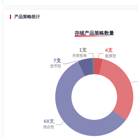
公司研究总监兼投资经理、国开泰富基金管理有限责任公司研究总监兼基
2020-12-31
66.15%
混合型证券投资基金、中邮趋势精选灵活配置混合型证券投资基金基金经
2020-06-30
70.29%
产品策略统计
2019-12-31
65.66%
刘建超
投资决策委员会成员
学历：硕士
任职日期：202
存续产品策略数量
2019-06-30
55.97%
刘建超先生：金融学硕士，曾任中粮集团有限公司创新管理部财务部运营
国际信托有限公司合规风控管理总部高级信评经理。现任中邮创业基金管
2018-12-31
54.59%
2018-06-30
46.43%
2017-12-31
50.14%
江刘玮
投资决策委员会成员
学历：硕士
任职日期：202
2017-06-30
56.81%
江刘玮先生：经济学硕士。曾任中国出口信用保险公司资产管理事业部研
证券投资基金基金经理助理、中邮战略新兴产业混合型证券投资基金基金经理
2016-12-31
54.93%
基金(2021年3月5日—至今)、中邮乐享收益灵活配置混合型证券投资基金
投资基金(2023年6月28日—至今)、中邮研究精选混合型证券投资基金(
2016-06-30
63.16%
投资基金(2024年5月14日—至今)、中邮风格轮动灵活配置混合型证券投
2015-12-31
56.23%
衣瑛杰
投资决策委员会成员
学历：硕士
任职日期：202
2015-06-30
42.90%
衣瑛杰先生：经济学硕士。曾任中化化肥有限责任公司资金部资金专员、
理、固定收益事业部投顾业务部兼金融市场部总经理、深圳分公司副总经理