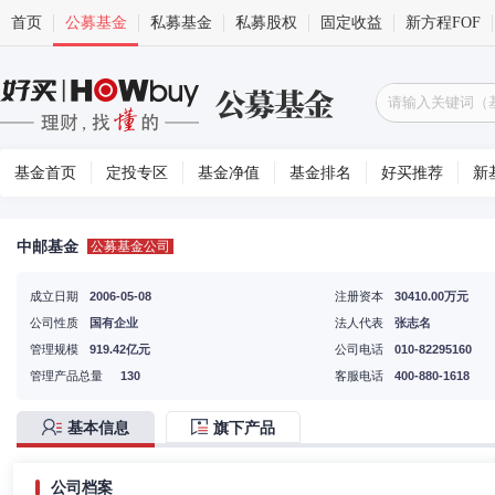
首页
公募基金
私募基金
私募股权
固定收益
新方程FOF
基金首页
定投专区
基金净值
基金排名
好买推荐
新
中邮基金
公募基金公司
成立日期
2006-05-08
注册资本
30410.00万元
公司性质
国有企业
法人代表
张志名
管理规模
919.42亿元
公司电话
010-82295160
管理产品总量
130
客服电话
400-880-1618
基本信息
旗下产品
公司档案