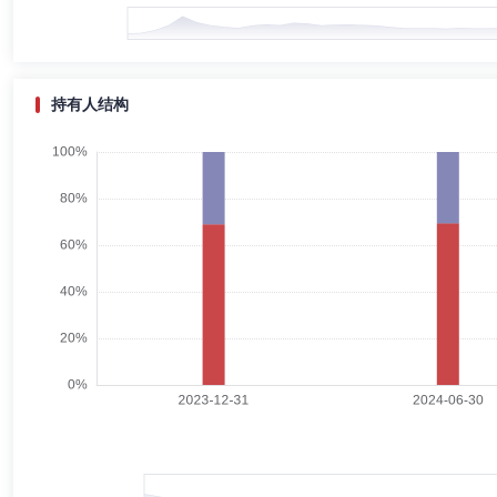
侯玉春先生：中共党员，法学学士。曾任北京市人民政府电子工业办公室
公司投资银行部董事助理、中国辽宁国际合作(集团)股份有限公司董事
持有人结构
高海涛
督察长（督察员）
学历：硕士
任职日期：2023-
高海涛先生：硕士研究生。曾就职于北京市怀柔区法院、中国证监会稽查
司合规总监。现任中邮创业基金管理股份有限公司督察长。
李小振
副总经理
学历：硕士
任职日期：2023-08-17
李小振先生：工程硕士。曾任陕西省邮政储汇局技术员、陕西省邮政储汇
工作)、中邮证券有限责任公司综合办公室主任、中邮证券有限责任公司总经
理分公司负责人；2012年11月-2021年6月兼战略发展部总经理；201
司副总经理。
唐亚明
副总经理,财务总监
学历：本科
任职日期：2017-
唐亚明先生：经济学学士。曾任联合证券赛格科技园营业部研究员、深圳