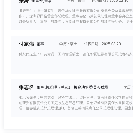
张涛
董事长,董事
学历：博士
任职日期：2025-12-16
张涛先生：博士研究生，曾任华泰证券股份有限公司总裁办公室总裁秘书
作）、深圳彩田路营业部总经理、董事会秘书兼总裁助理兼董事会办公室
财务负责人、董事、总经理，首创证券股份有限公司总经理等职务。现任
付家伟
董事
学历：硕士
任职日期：2025-03-20
付家伟先生：中共党员，工商管理硕士。曾任华夏证券有限公司成都马家
张志名
董事,总经理（总裁）,投资决策委员会成员
学历
张志名先生：中共党员，经济学硕士。曾任首创证券有限责任公司固定收
创证券有限责任公司固定收益总部总经理、首创证券有限责任公司固定收
理，债券融资总部总经理(兼)、首创证券有限责任公司总经理助理、固定
部总裁兼固定收益事业部销售交易部总经理、首创证券有限责任公司总经
限责任公司副总经理，固定收益事业部总裁、证券投资总部总经理(兼)
限公司党委委员、副总经理、固定收益事业部总裁、中邮创业基金管理股
经理、首创证券股份有限公司党委委员、兼任首誉光控资产管理有限公司
王淼
董事
学历：硕士
任职日期：2022-04-20