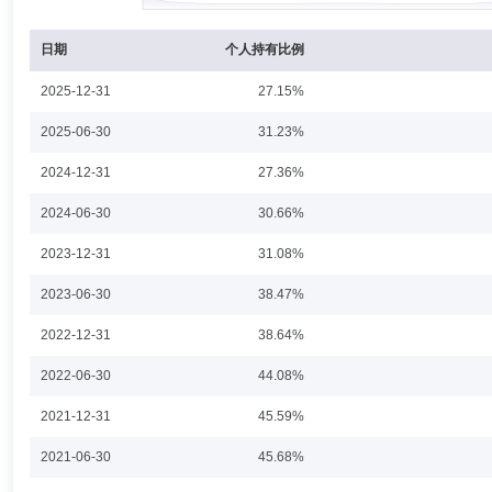
股份有限公司资产管理事业部总经理、首誉光控资产管理有限公司副总经
日期
个人持有比例
2025-12-31
27.15%
白鹏
投资决策委员会成员
学历：博士
任职日期：2024-1
2025-06-30
31.23%
白鹏先生：工学博士，曾任中邮创业基金管理股份有限公司行业研究员、
2024-12-31
27.36%
资基金(2021年8月23日—2023年10月30日)基金经理。现担任中邮
未来新蓝筹灵活配置混合型证券投资基金(2024年5月15日—至今)基金经
2024-06-30
30.66%
2023-12-31
31.08%
闫宜乘
投资决策委员会成员
学历：硕士
任职日期：202
2023-06-30
38.47%
闫宜乘先生：经济学硕士。曾任中国工商银行股份有限公司北京市分行营业
2022-12-31
38.64%
债券指数证券投资基金基金经理助理、中邮纯债优选一年定期开放债券型
资基金基金经理助理、中邮纯债聚利债券型证券投资基金基金经理助理、
2022-06-30
邮纯债恒利债券型证券投资基金基金经理、中邮纯债汇利三个月定期开放
44.08%
站货币市场基金基金经理、中邮淳悦39个月定期开放债券型证券投资基
有限公司固定收益部副总经理、中邮中债-1-3年久期央企20债券指数
2021-12-31
45.59%
稳定收益债券型证券投资基金基金经理、中邮纯债恒利债券型证券投资基
梁雪丹
投资决策委员会成员
学历：硕士
任职日期：202
活配置混合型证券投资基金基金经理。
2021-06-30
45.68%
梁雪丹女士：理学硕士。曾任宏源证券股份有限公司证券投资总部行业研