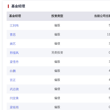
基金经理
王淼先生：1973年3月出生于中国上海，圣路易斯华盛顿大学奥林商学
亚）有限公司亚洲业务部营业总监、瑞穗实业银行环球结构融资部副总裁
资银行业务部副部长。
基金经理
投资类型
当前公司任
偏股
江刘玮
穆忠和
董事
学历：博士
任职日期：2024-05-16
偏股
1
曹思
穆忠和先生：中共党员，国际经济博士，美国斯坦福大学经济学访问学者
偏债
姚艺
担任北京德恒律师事务所律师、合伙人。
另类投资
邢儒风
偏股
梁雪丹
聂兴凯
董事
学历：博士
任职日期：2024-05-16
偏股
白鹏
聂兴凯先生：中共党员，教授、管理学博士，北京国家会计学院会计系主
偏股
宫正
作。现兼任中交设计独立董事、中国稀有稀土股份独立董事、开拓导控独
盟理事、中国医院协会内部审计专业委员会常务委员。
偏债
武志骁
偏债
闫宜乘
李冰清
董事
学历：博士
任职日期：2024-05-16
偏股
梁筱雨