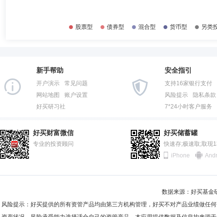
2014-12-31
82.11%
2023年7月28日)、中邮悦享6个月持有期混合型证券投资基金(2022年3
基金管理股份有限公司固定收益部固定收益总监兼固定收益部总经理、中邮稳定
2014-06-30
85.30%
金经理。
2013-12-31
77.41%
陈梁
投资决策委员会成员
学历：硕士
任职日期：2014-0
2013-06-30
92.96%
陈梁先生：经济学硕士。曾任大连实德集团市场专员、华夏基金管理有限
活配置混合型证券投资基金、中邮稳健添利灵活配置混合型证券投资基金
新手帮助
安全指引
2012-12-31
86.97%
经理。现任中邮创业基金管理股份有限公司权益投资部副总经理、中邮核
开户演示
常见问题
支持16家银行支付
邮核心优选混合型证券投资基金、中邮睿丰增强债券型证券投资基金、中
2012-06-30
96.76%
网站地图
账户设置
风险提示
隐私条款
好买研习社
7*24小时客户服务
2011-12-31
98.27%
武志骁
投资决策委员会成员
学历：硕士
任职日期：202
2011-06-30
94.14%
武志骁先生：中国籍，理学硕士。曾任中国华新投资有限公司中央交易员
好买财富微信
好买储蓄罐
型证券投资基金(2020年3月20日—2020年9月29日)、中邮增力债券型证
2010-12-31
专业的投资顾问
97.79%
快速存;极速取;取现
期开放债券型证券投资基金(2020年3月20日—2021年10月19日)、中
iPhone
Andr
年3月20日—2022年6月21日)、中邮淳享66个月定期开放债券型证券投资基
2010-06-30
92.08%
理。现任中邮现金驿站货币市场基金(2020年3月20日—至今)、中邮货币
(2020年11月19日—至今)、中邮沪港深精选混合型证券投资基金(202
2009-12-31
98.27%
券投资基金(2026年6月23日—至今)、中邮睿明债券型发起式证券投资基金
张悦
投资决策委员会成员
学历：硕士
任职日期：2020-0
数据来源：好买基金研究
2009-06-30
99.37%
张悦女士：工程硕士。曾任渣打银行(中国)股份有限公司审核与清算岗
风险提示：好买提供的所有资管产品均由第三方机构管理，好买不对产品业绩做任何
债券型证券投资基金(2020年11月3日—2022年6月21日)、中邮睿丰增强
2008-12-31
99.33%