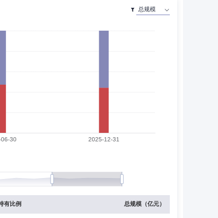
资信评估有限公司研究部副总经理，银河基金管理有限公司
投资经理，嘉实基金管理有限公司固定收益部高级债券基金
益投资总监，任国金惠盈纯债债券型证券投资基金、国金惠
展开
险集团股份有限公司电子商务部运营总监。自2013年7月
现任国金基金管理有限公司副总经理兼财富管理部总监。
理。现任广东宝新投资发展有限公司高级投资经理，国金基
持有比例
总规模（亿元）