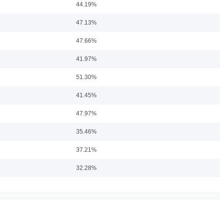
44.19%
任职日期：2019-04-30
47.13%
部、信息部总经理，中国华通物产集团经易期货经纪有限公司副总裁，苏州工业园区
47.66%
公司董事长、国金基金管理有限公司监事会主席。
41.97%
51.30%
-16
41.45%
经理，投资委员会成员。
47.97%
35.46%
37.21%
-16
32.28%
经理、投资委员会成员。
37.19%
33.71%