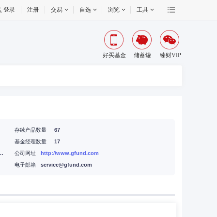
登录
注册
交易
自选
浏览
工具
好买基金
储蓄罐
臻财VIP
存续产品数量
67
基金经理数量
17
北路87号国际财经中心D座14层
公司网址
http://www.gfund.com
电子邮箱
service@gfund.com