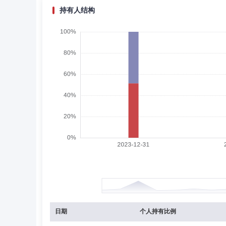
持有人结构
于涛
副总经理,投资决策委员会成员
学历：
于涛先生：中国人民大学财务学博士。历任中国农业银行山
固定收益部债券高级研究员，融通基金管理有限公司固定收
经理，富荣基金管理有限公司副总经理，国金基金管理有限
安利率债债券型证券投资基金的基金经理。
林霄
副总经理
学历：本科
任职日期：2020-
林霄先生：本科学历，具有基金从业资格。历任新浪网技术(
13日加入国金基金管理有限公司，先后担任市场营销部总
乐梦琦
监事
学历：硕士
任职日期：2024-0
乐梦琦女士：监事，硕士。历任广汽资本有限公司投资助理
金管理有限公司监事。
日期
个人持有比例