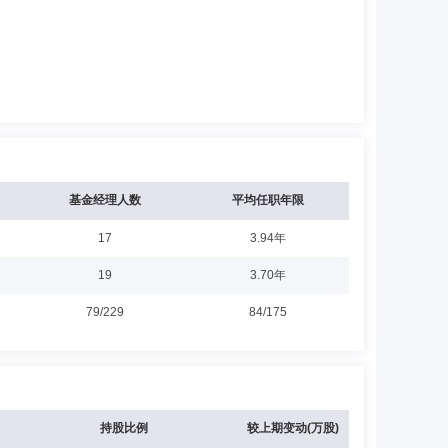
基金经理人数
平均任职年限
17
3.94年
19
3.70年
79/229
84/175
持股比例
较上期变动(万股)