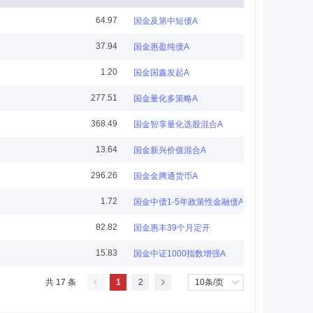
64.97
国金及第中短债A
37.94
国金惠盈纯债A
。现任涌金实业（集团）有限公司任董事长助理，国金基金
1.20
国金国鑫发起A
277.51
国金量化多策略A
368.49
国金智享量化选股混合A
13.64
国金新兴价值混合A
科技股份有限公司证券事务代表，广东通力定造股份有限公
296.26
国金金腾通货币A
事。
1.72
国金中债1-5年政策性金融债A
82.82
国金惠丰39个月定开
15.83
国金中证1000指数增强A
管清算部总经理，中国金谷国际信托有限责任公司董事长。
共 17 条
1
2