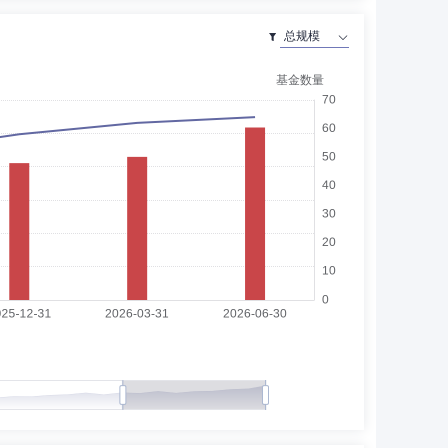
北京市博宇律师事务所律师，北京市大成律师事务所律师，
计师事务所咨询员、项目经理，中信会计师事务所副主任，
合规总监助理，国金基金管理有限公司督察长助理。现任国