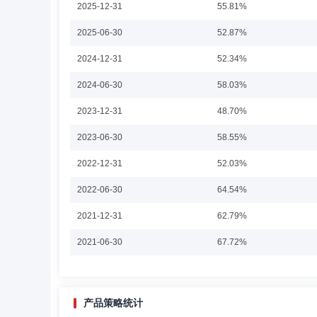
2025-12-31
55.81%
许强
监事会主席（监事长）
学历：硕士
2025-06-30
52.87%
许强先生：监事，硕士。历任苏州商品交易所交易部、交割
2024-12-31
52.34%
营管理公司投资部总经理。现任苏州工业园区资产管理有限
2024-06-30
58.03%
2023-12-31
48.70%
王宝宁
投资决策委员会成员
任职日期：2024-07
2023-06-30
58.55%
王宝宁女士：现任国金基金管理有限公司固收研究部代理总
2022-12-31
52.03%
2022-06-30
64.54%
2021-12-31
62.79%
周炳涛
投资决策委员会成员
任职日期：2024-07
2021-06-30
67.72%
周炳涛先生：现任国金基金管理有限公司REITs投资部总
2020-12-31
62.81%
2020-06-30
66.29%
产品策略统计