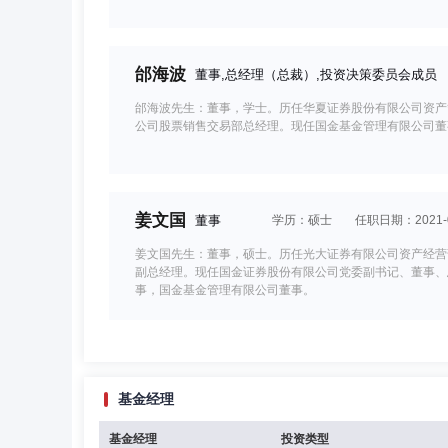
邰海波
董事,总经理（总裁）,投资决策委员会成员
邰海波先生：董事，学士。历任华夏证券股份有限公司资产
公司股票销售交易部总经理。现任国金基金管理有限公司董
姜文国
董事
学历：硕士
任职日期：2021-0
姜文国先生：董事，硕士。历任光大证券有限公司资产经营
副总经理。现任国金证券股份有限公司党委副书记、董事、
事，国金基金管理有限公司董事。
黄艳
董事
学历：硕士
任职日期：2019-04-
基金经理
黄艳女士：董事，硕士，高级经济师。历任华夏银行苏州支
地产经营管理公司总裁助理、副总裁。现任苏州工业园区经
基金经理
投资类型