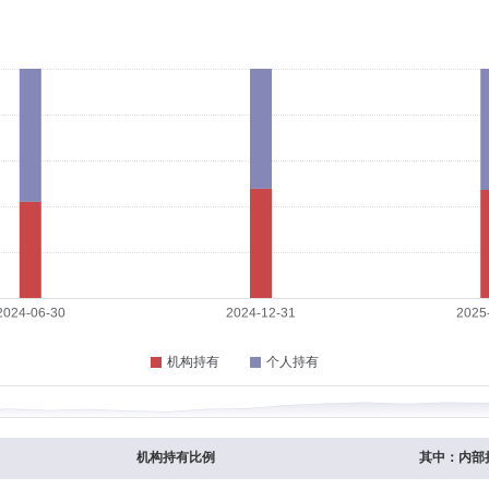
博士
任职日期：2019-01-03
东省分行公司信贷部高级经理，大公国际评估有限公司工商企业评级部总经理，中债
益部债券高级研究员、信用债研究主管，安信证券股份有限公司资产管理部高级债券
公司总经理助理兼固定收益投资总监。现任国金基金管理有限公司副总经理兼固定收
09-18
中国)有限公司运营部编辑，阳光保险集团股份有限公司电子商务部市场总监，安邦保
经理、互联网金融中心总经理，现任总经理助理兼网金总监、互联网金融中心总经理。
7-16
，广东阿米巴基金管理有限公司高级研究员，基石资本管理股份有限公司高级投资经
机构持有比例
其中：内部