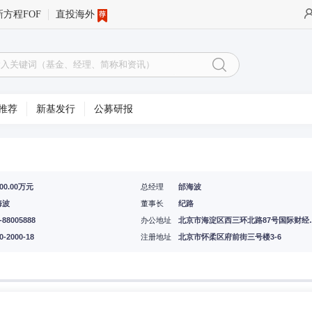
新方程FOF
直投海外
推荐
新基发行
公募研报
000.00万元
总经理
邰海波
海波
董事长
纪路
-88005888
办公地址
北京市海淀区西三环
0-2000-18
注册地址
北京市怀柔区府前街三号楼3-6