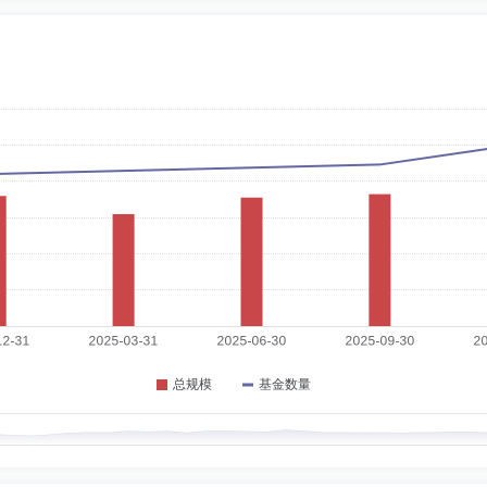
1-11-02
地区法律顾问处律师，最高人民检察院法纪厅书记员，北京市中银律师事务所律师，
伙人、律师，国金基金管理有限公司独立董事。
1-11-02
部技术发展司、煤炭科学研究总院科员、主任科员，中国国际经济咨询公司、中信会
总经理、合伙人，国金基金管理有限公司独立董事。
职日期：2024-11-20
营业部电脑部经理，国金证券股份有限公司清算部助理总经理、合规管理部总经理、
限公司监事。