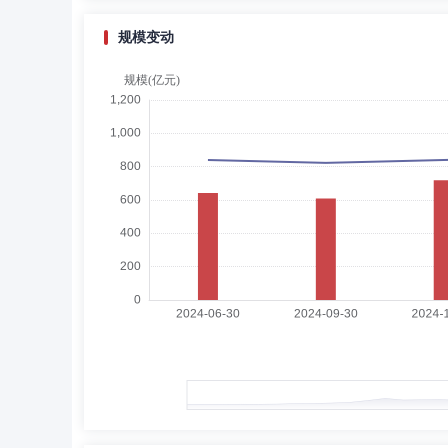
规模变动
鲍卉芳
独立董事
学历：硕士
任职日期：201
鲍卉芳女士：独立董事，法学硕士，律师。历任湖北省郧阳
北京市同维律师事务所律师。现任北京市康达律师事务所合
张克东
独立董事
学历：本科
任职日期：201
张克东先生：独立董事，学士，注册会计师。历任煤炭工业
中天信会计师事务所副主任。现任信永中和会计师事务所副
虞志海
督察长（督察员）
学历：本科
任
虞志海先生：督察长，学士。历任华西证券上海曲阳路证券
金基金管理有限公司督察长，上海国金理益财富基金销售有