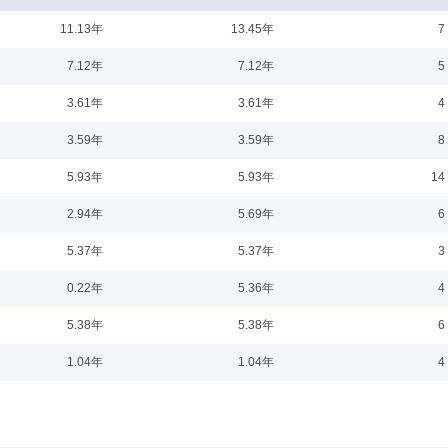
11.13年
13.45年
7
16
7.12年
7.12年
5
司销售经理，北京顶峰贸易公司销售经理，上海浦东中软科技发展有限公司副总经理
3.61年
3.61年
4
3.59年
3.59年
8
5.93年
5.93年
14
6-21
2.94年
5.69年
6
山华新包装股份有限公司运营主管、办公室主任、证券事务代表，广州赛莱拉干细胞
5.37年
5.37年
3
资经理。现任广东宝丽华新能源股份有限公司董事会秘书，国金基金管理有限公司董
0.22年
5.36年
4
5.38年
5.38年
6
07-03
1.04年
1.04年
4
二处副处长，中国建设银行北京信托公司总经理，中国信达资产管理股份有限公司托