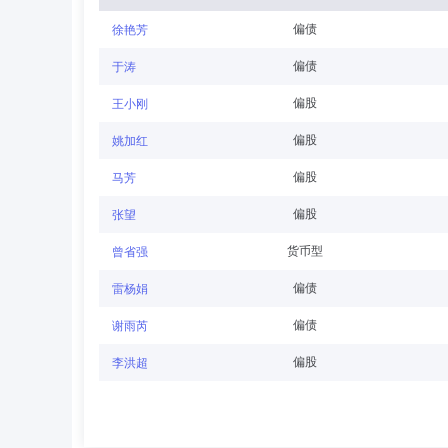
偏债
徐艳芳
赵煜
董事
学历：本科
任职日期：2015-06-
偏债
于涛
赵煜先生：董事，学士。历任北京台都汽车安全设备有限公
偏股
王小刚
管理有限公司董事
偏股
姚加红
偏股
马芳
江卓文
董事
学历：硕士
任职日期：2023-0
偏股
张望
江卓文先生：硕士。历任佛山健全会计师事务所办事员，佛
货币型
曾省强
司董事会秘书，广州中汇建元投资合伙企业（有限合伙）投
偏债
雷杨娟
偏债
谢雨芮
张勇
独立董事
学历：硕士
任职日期：2018-
偏股
李洪超
张勇先生：硕士，高级经济师。历任中国建设银行北京分行
现任国金基金管理有限公司独立董事。