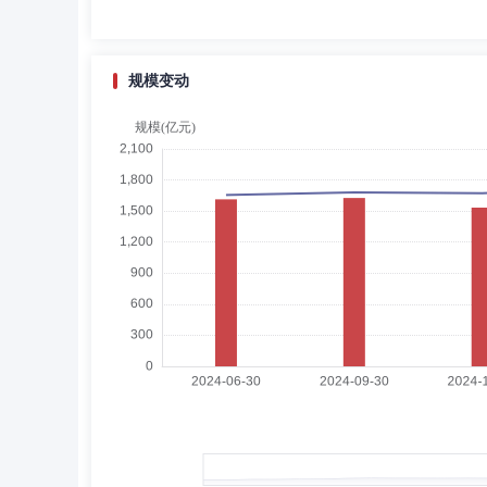
限公司总裁、奥瑞金包装股份有限公司独立董事。
规模变动
王一兵
总经理助理,投资决策委员会成员
学
王一兵先生：中国国籍，四川大学MBA。曾任职于四川和正
8月加入创金合信基金管理有限公司，现任固定收益部总监
徐娇
督察长（督察员）
学历：硕士
任职日
徐娇娇女士：毕业于西北政法大学，经济法学硕士。2011年7
至2019年6月历任第一创业证券股份有限公司总裁办公室新业
金管理有限公司督察长。
刘逸心
副总经理,财务总监
学历：本科
任
刘逸心女士：副总经理，学士。历任中国工商银行北京市分
人，现任创金合信基金管理有限公司副总经理、兼财务负责