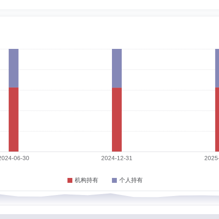
4-07-09
工程师、佛山市诚信税务师事务所副经理、第一创业证券股份有限公司信息技术部总
监兼信息技术部总监、客户服务部总监、综合部总监。
0-07-27
，江苏证券交易中心信息技术电脑部副经理，中信证券股份有限公司信息技术高级程
公司副总裁、分管零售经纪部、信息技术中心、销售交易部、融资融券部、运营管理
硕士
任职日期：2026-06-01
学松田学院教师，天职国际会计师事务所深圳分所高级审计员，第一创业证券股份有
第一创业证券股份有限公司计划财务部负责人，创金合信基金管理有限公司监事会主