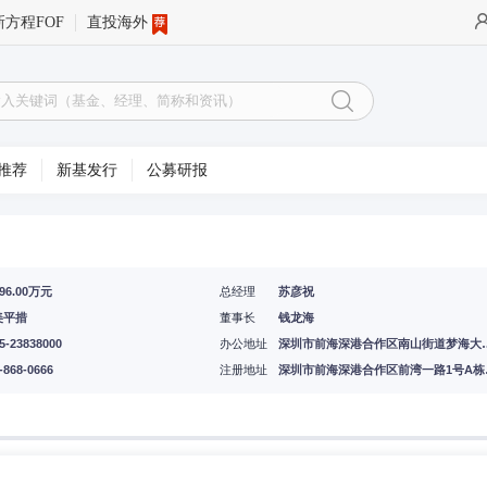
新方程FOF
直投海外
推荐
新基发行
公募研报
096.00万元
总经理
苏彦祝
美平措
董事长
钱龙海
5-23838000
办公地址
深圳市前海深港合作区南山街道梦海
-868-0666
注册地址
深圳市前海深