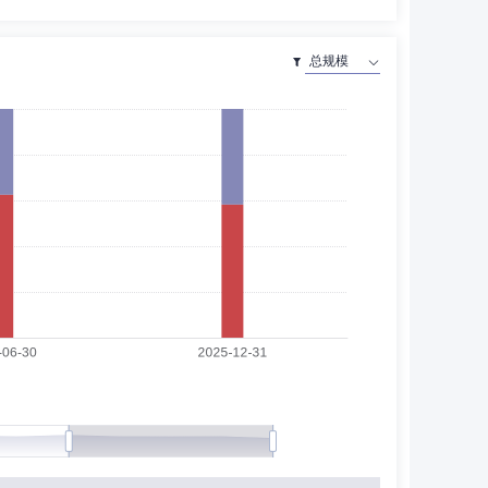
经理助理、清算托管部副总经理、资产管理部运营与客服负
序员，第一创业证券股份有限公司信息技术中心总工程师、
部、资产托管部等部门，现任创金合信基金管理有限公司副
限公司计划财务部财务管理主管、会计核算与信息披露负责
席。