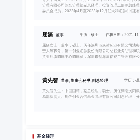
管理有限公司综合管理部副总经理、投资管理二部副总经理、
委员会成员，2022年4月至2023年12月任大和证券(中国
有限公司董事。2024年6月加入第一创业证券股份有限公
屈婳
董事
学历：硕士
任职日期：2021-11-
屈婳女士：董事，硕士。历任深圳市康哲药业有限公司法务
责人等职务，第一创业证券股份有限公司总裁业务助理和职
货业纠纷调解中心调解员，深圳市创海富信资产管理有限公
黄先智
董事,董事会秘书,副总经理
学历：硕
黄先智先生：中国国籍，副总经理，硕士。历任湖南浏阳枫
易部负责人。现任创金合信基金管理有限公司副总经理，分
苏彦祝
董事,总经理（总裁）,投资决策委员会成员
基金经理
苏彦祝先生：董事、总经理，硕士，历任南方基金管理有限