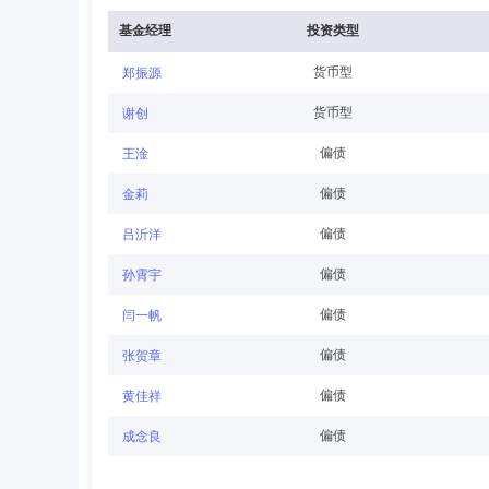
司董事、总经理。
基金经理
投资类型
货币型
郑振源
潘津良
独立董事
学历：硕士
任职日期：201
货币型
谢创
潘津良先生：中国国籍，独立董事，研究生。于1970年12
偏债
王淦
办公厅副处长，北京市政府体改办调研处、研究室处长，建
金部总经理，信达投资有限公司总裁助理兼总裁办主任，中
偏债
金莉
偏债
吕沂洋
彭兴韵
独立董事
学历：博士
任职日期：202
偏债
孙霄宇
彭兴韵先生：独立董事，博士。历任湖北证券公司研究所部
偏债
闫一帆
理有限公司第一届董事会独立董事，第一创业证券股份有限
论与政策研究室研究员，浙江稠州商业银行股份有限公司外
偏债
张贺章
偏债
黄佳祥
陈基华
独立董事
学历：硕士
任职日期：201
偏债
成念良
陈基华先生：独立董事，硕士，高级会计师，国籍：中国。
裁、财务总监、中国铝业股份有限公司执行董事、副总裁、