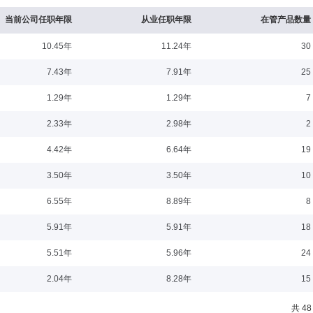
当前公司任职年限
从业任职年限
在管产品数量
10.45年
11.24年
30
5-07-16
7.43年
7.91年
25
月-1975年3月服役；1975年4月起历任北京照相机总厂职工，北京经济学院劳动
1.29年
1.29年
7
设银行信托投资公司房地产业务部总经理、海南代表处主任，海南建信投资管理有限
润经济发展有限责任公司副总经理、总经理、董事长、党委委员、党委书记，名誉董
2.33年
2.98年
2
4.42年
6.64年
19
3-08-09
3.50年
3.50年
10
门主管，中国社会科学院财贸经济研究所金融研究室助理研究员，中国社会科学院金
6.55年
8.89年
8
公司研究所首席经济学家，上海秦森园林股份有限公司独立董事，长城国瑞证券股份
部监事，创金合信基金管理有限公司独立董事。
5.91年
5.91年
18
5.51年
5.96年
24
4-07-09
2.04年
8.28年
15
历任中国诚信证券评估有限公司经理、红牛维他命饮料有限公司财务总监、ALJ（中
共 48
财务总监、农银汇理基金管理有限公司董事、中铝海外控股有限公司总裁、中国太平