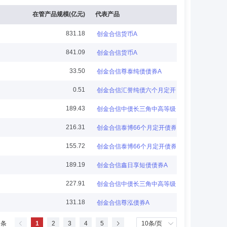
在管产品规模(亿元)
代表产品
831.18
创金合信货币A
841.09
创金合信货币A
经济系教师，北京市西城区委办公室干部、副总主任，北京市委
33.50
创金合信尊泰纯债债券A
公司总经理，信达信托投资公司总裁助理、总裁办主任兼基
事长。现任创金合信基金管理有限公司独立董事。
0.51
创金合信汇誉纯债六个月定开债券A
189.43
创金合信中债长三角中高等级信用债指数A
216.31
创金合信泰博66个月定开债券
融研究所货币理论与货币政策研究室主任，创金合信基金管
155.72
创金合信泰博66个月定开债券
有限公司独立董事，现任中国社会科学院金融研究所货币理
189.19
创金合信鑫日享短债债券A
227.91
创金合信中债长三角中高等级信用债指数A
131.18
创金合信尊泓债券A
国）有限公司财务总监、吉通网络通讯股份有限公司副总
 条
1
2
3
4
5
洋保险（集团）有限公司副总裁，现任北京厚基资本管理有