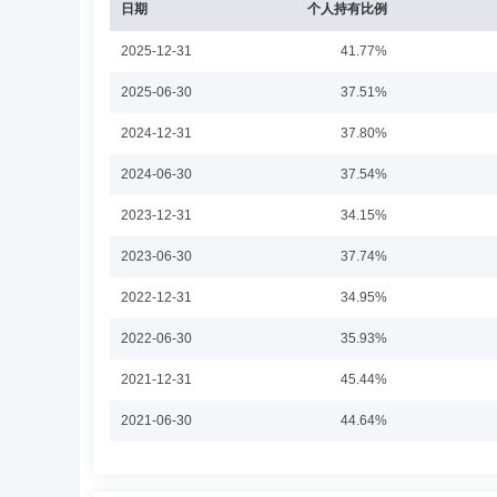
日期
个人持有比例
2025-12-31
41.77%
董梁
投资决策委员会成员
学历：博士
任职
2025-06-30
37.51%
董梁先生：中国香港，美国密歇根大学博士。2003年12月加入UNX
2024-12-31
37.80%
(Credit-Suisse)任自营交易员，2011年1月加
公司(Zentific Investment Managemen
2024-06-30
37.54%
2020年06月22日)，创金合信价值红利灵活配置混合型证券投
日)，创金合信上证超大盘量化精选股票型发起式证券投资基金
2023-12-31
34.15%
资基金基金经理(2018年11月19日起任职)，创金合信量化
日起任职)，创金合信量化多因子股票型证券投资基金基金经理(
黄弢
投资决策委员会成员
学历：硕士
任职
2023-06-30
股票型发起式证券投资基金基金经理(2020年08月26日
37.74%
(2022年03月29日起任职)，创金合信中证科创创业50指数
黄弢先生：中国国籍，清华大学硕士。2002年7月加入长城
2022-12-31
34.95%
理有限公司，任公司执行总裁，2017年5月加入北京和聚投
司，曾任行业投资研究部负责人，创金合信春来回报一年期定期
2022-06-30
(2020年05月08日至2021年04月21日)，创金合信鼎诚
35.93%
日至2021年06月02日)，创金合信鑫收益灵活配置混合型证券
日)，创金合信怡久回报债券型证券投资基金基金经理(2022年
2021-12-31
45.44%
信鑫祺混合型证券投资基金基金经理(2020年05月08日起
魏凤春
投资决策委员会成员
学历：博士
月24日起任职)，创金合信益久9个月持有期债券型证券投资基
2021-06-30
44.64%
收益投资部和多策略积极绝对收益投资部负责人、投资经理
魏凤春先生：中国国籍，南开大学经济学博士，清华大学管理
担任研究发展部首席宏观分析师，2011年8月加入博时基
2020-12-31
23.86%
金管理有限公司，担任首席经济学家、宏观策略配置部总监，