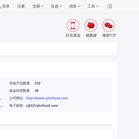
登录
注册
交易
自选
浏览
工具
好买基金
储蓄罐
臻财VIP
存续产品数量
218
基金经理数量
48
大道5035华润前海大厦A座36-38楼
公司网址
http://www.cjhxfund.com
港合作区前湾一路1号A栋201室(入驻深圳市前海商务秘书有限公司)
电子邮箱
cjkf@cjhxfund.com