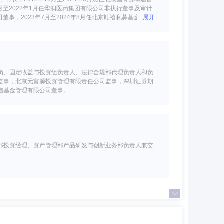
至2022年1月任华润医药集团有限公司非执行董事及审计
司董事，2023年7月至2024年8月任北京顺禧私募基金管理
展开
董事、总经理。
岗、固定收益与投资组负责人、法律合规部代理负责人和负
监事，北京元富源投资管理有限责任公司监事，深圳证券期
信基金管理有限公司董事。
部投资经理、资产管理部产品研发与创新业务部负责人兼交
副总裁兼资产管理部总经理，现任创金合信基金管理有限公