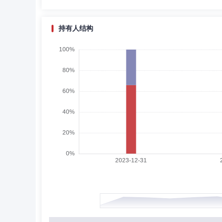
持有人结构
黄越岷
副总经理
学历：硕士
任职日期：201
黄越岷先生：董事，硕士，国籍：中国。历任佛山市计量所
责人，现任创金合信基金管理有限公司董事、基金运营部总
奚胜田
副总经理
学历：博士
任职日期：202
奚胜田先生：副总经理，博士。历任南京信息工程大学教师
运营管理部负责人、信息技术总监兼信息技术中心总经理、
总经理、兼信息技术负责人。
陈定坤
监事,监事会主席（监事长）
学历：
陈定坤先生：监事会主席，硕士研究生，中国。历任广州大
人，五矿证券有限公司计划财务部副总经理、总经理，现任