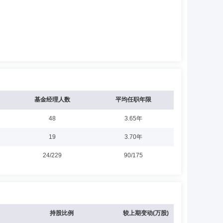
基金经理人数
平均任职年限
48
3.65年
19
3.70年
24/229
90/175
持股比例
较上期变动(万股)