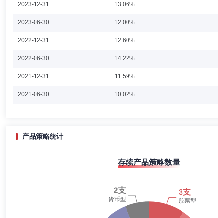
2023-12-31
13.06%
投资基金(2020年4月22日至今)的基金经理、九泰久信量化股票型证券投
吴敏
投资决策委员会成员
学历：博士
任职日期：2025-0
2023-06-30
12.00%
吴敏先生：中国国籍，中国社会科学院博士，CFA(特许金融分析师)。
2022-12-31
12.60%
交易主管，乌鲁木齐银行总行金融市场部、资产管理部总经理。2025年7
职)、富荣富祥纯债债券型证券投资基金基金经理(自2025年9月22日起任
2022-06-30
14.22%
2021-12-31
11.59%
魏丽红
职工监事
学历：本科
任职日期：2020-03-09
2021-06-30
10.02%
魏丽红女士：本科，富荣基金管理有限公司职工监事。
2020-12-31
6.24%
2020-06-30
2.31%
产品策略统计
2019-12-31
2.74%
存续产品策略数量
2019-06-30
3.36%
2018-12-31
0.49%
2018-06-30
2.06%