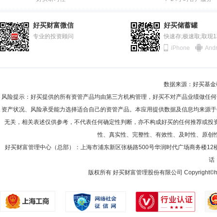
好买财富微信
好买储蓄罐
专业的投资顾问
快速存;极速取;取现
iPhone
Andr
数据来源：好买基金研究
风险提示：好买提供的所有资管产品均由第三方机构管理，好买不对产品业绩做任何
资产状况、风险承受能力选择适合自己的资管产品。本应用提供数据及信息均来源于
无关，相关表述仅供参考，不代表任何确定性判断，亦不构成好买的任何推荐或投
性、真实性、完整性、有效性、及时性、原创
好买财富管理中心（总部）：上海市浦东新区张杨路500号华润时代广场商务楼12
话：
版权所有 好买财富管理股份有限公司 Copyright©howbuy.co