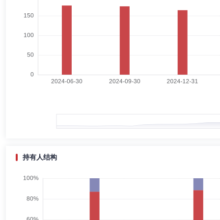
赵睿杨
总经理助理
学历：硕士
任职日期：2024-12-02
赵睿杨女士：中国。硕士研究生。2006年6月至2008年8月，担任建龙
师、投资分析副经理；2013年7月至2014年5月，担任慧富恒泰（北京
理、渠道总部副总监、渠道部总监、专户机构部总监、市场总监、公司总
邱张斌
督察长（督察员）
学历：硕士
任职日期：2025-
邱张斌先生：硕士研究生学历。历任深圳中天会计师事务所审计员，安永
理有限公司副总经理兼监察稽核与风险管理部总监，前海联合基金管理有
持有人结构
史克新
副总经理
学历：硕士
任职日期：2023-06-16
史克新先生：董事，研究生学历。1992年7月至1996年4月，担任珠海会
资有限公司副总经理；2004年11月至2005年10月，担任兴安证券东莞营
有限公司副监事长、审计部总经理；2012年11月至2023年4月，担任金
月，担任金元证券股份有限公司深圳分公司总经理；2015年6月至202