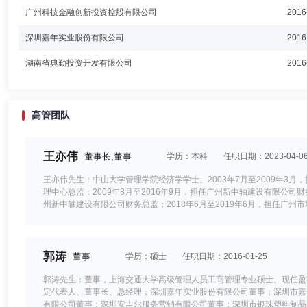
广州科技金融创新投资控股有限公司
2016
深圳嘉年实业股份有限公司
2016
湖南省典勤投资开发有限公司
2016
高管团队
王亦伟
董事长,董事
学历：本科
任职日期：2023-04-0
王亦伟先生：中山大学管理学院经济学学士。2003年7月至2009年3月
理中心总监；2009年8月至2016年9月，担任广州新中轴建设有限公司
州新中轴建设有限公司财务总监；2018年6月至2019年6月，担任广州
城市建设投资集团有限公司计划发展部部长、广州市城投投资有限公司总经
长，中国文化产业投资母基金管理有限公司董事，广州产业投资基金管理有
理有限公司董事、广州产业投资基金管理有限公司董事；2022年7月
资母基金管理有限公司董事，富荣基金管理有限公司董事长。取得的相关
郭涛
董事
学历：硕士
任职日期：2016-01-25
郭涛先生：董事，上海交通大学高级管理人员工商管理专业硕士。现任盈
定代表人、董事长、总经理；深圳嘉年实业股份有限公司董事；深圳市嘉
有限公司董事；深圳安吉尔服务营销有限公司董事；深圳市银珠塑料制品