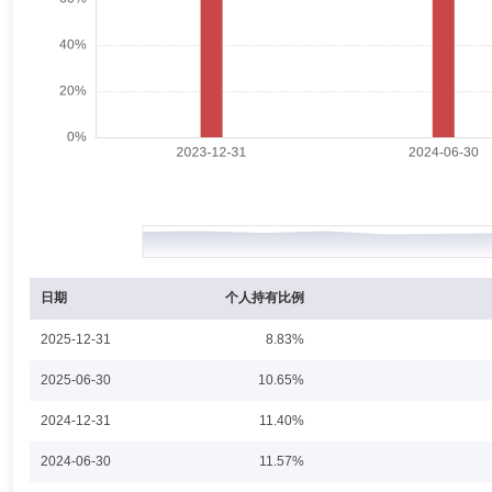
郎骋成
投资决策委员会成员
学历：硕士
任职日期：202
郎骋成先生：中国国籍，南京大学工业工程硕士。曾任锦泰期货有限公司宏
人、研究所所长等职。历任摩根士丹利华鑫基金另类投资小组副组长、专
经理、富荣沪深300指数增强型证券投资基金基金经理(自2020年7月16
投资基金基金经理(自2020年10月23日至2021年11月12日)、富荣信息
年8月5日至2023年12月13日)。
李延峥
投资决策委员会成员
学历：硕士
任职日期：202
李延峥先生：西南财经大学金融学硕士。2017年进入富荣基金管理有限公
月18日起任职至2024年1月15日)、富荣信息技术混合型证券投资基金基金
日期
个人持有比例
2025-12-31
8.83%
孟亚强
投资决策委员会成员
学历：硕士
任职日期：202
2025-06-30
10.65%
孟亚强先生：中国国籍，2009年7月毕业于南开大学保险精算硕士。20
2024-12-31
11.40%
主要参与过指数增强、普通股票型公募以及量化对冲产品的研究与管理。
MOM量化对冲产品，管理规模超过10亿元。2015年8月加入九泰基金管理
2024-06-30
11.57%
九泰鸿祥服务升级灵活配置混合型证券投资基金(2017年8月16日至202
合型证券投资基金(2016年12月26日至今)、九泰久兴灵活配置混合型证