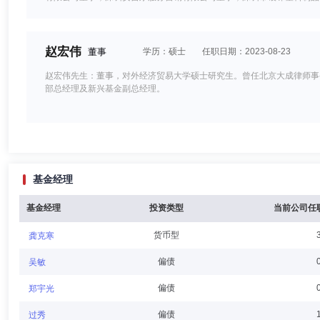
安吉尔饮水产业集团有限公司董事；深圳市安吉尔饮水事业发展有限公司
有限公司监事；深圳市理得文化发展有限公司董事；富荣基金管理有限公
赵宏伟
董事
学历：硕士
任职日期：2023-08-23
赵宏伟先生：董事，对外经济贸易大学硕士研究生。曾任北京大成律师事
部总经理及新兴基金副总经理。
杨小舟
董事,总经理（总裁）,首席信息官,投资决策委员会成员
基金经理
杨小舟先生：大连理工大学硕士研究生。历任交通银行沈阳分行国际部国
兼党委书记、广发银行沈阳分行行长兼党委书记、广发银行深圳分行行长
基金经理
投资类型
当前公司任
货币型
龚克寒
刘宝瑞
独立董事
学历：硕士
任职日期：2023-04-30
偏债
吴敏
刘宝瑞先生：独立董事，历任中国人民银行宝坻支行会计、中国农业银行
偏债
郑宇光
发展银行总行行长助理、副行长、党委委员、中国金融国际投资有限公司
偏债
过秀