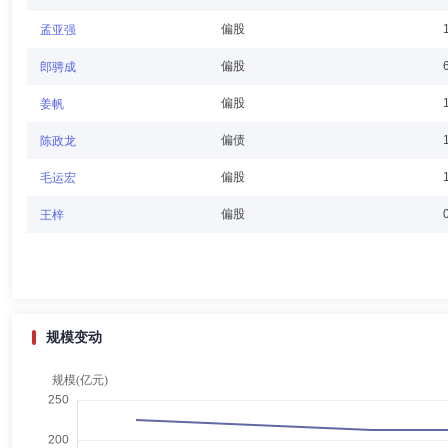
偏股
孟亚强
张刚
独立董事
学历：硕士
任职日期：2024-03-01
偏股
郎骋成
张刚先生：内蒙古大学民商法学硕士研究生。曾任内蒙古大学教师、北京
偏股
姜帆
人、富荣基金管理有限公司独立董事。
偏债
陈政龙
偏股
毛运宏
余关健
独立董事
学历：硕士
任职日期：2016-01-25
偏股
王梓
余关健先生：独立董事，西南财经大学工业经济硕士研究生。曾任中国银
贸易集团股份有限公司董事长、东方资产管理公司办事处总经理、东银实
董事。
规模变动
郑宇光
总经理助理,投资决策委员会成员
学历：硕士
郑宇光先生：中国国籍，上海交通大学工商管理专业硕士，具有基金从业
资经理，中信保诚基金管理有限公司固收总监助理、投资经理，长江证券(
监、基金经理。2024年8月加入富荣基金，现任总经理助理、富荣富开1-
日起任职)。