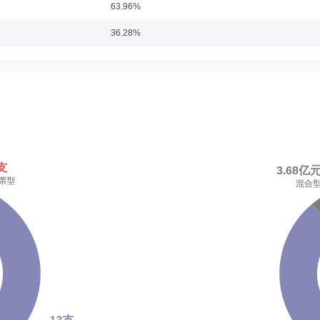
63.96%
36.28%