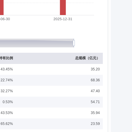
持有比例
总规模（亿元）
43.45%
35.20
22.74%
68.36
32.27%
47.40
0.53%
54.71
43.53%
35.94
65.62%
23.59