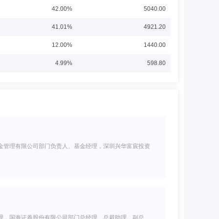
42.00%
5040.00
41.01%
4921.20
12.00%
1440.00
4.99%
598.80
金管理有限公司部门负责人、基金经理，深圳兴华富宸投资
理，国海证券股份有限公司部门总经理、总裁助理、副总