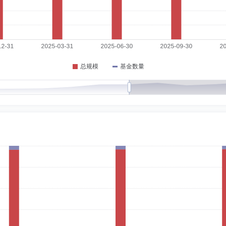
理。2023年10月起任尚正正享债券型证券投资基金基金经理。
学历：本科
任职日期：2020-08-09
业银行宜昌三峡分行电脑部职员；1999年8月至2001年8月任银河证券股份有限公司宜昌
6月至2007年6月任博时基金管理有限公司信息技术部信息管理员；2007年6月至2
理助理。2020年8月至今任公司副总经理、首席信息官。
任职日期：2020-07-16
收益分析师、投资经理、高级投资经理、自营分公司副总经理、投资管理部副总经理
年1月起至今，任尚正基金管理有限公司固定收益部总监。2022年3月起任尚正正鑫混
证同业存单AAA指数7天持有期证券投资基金基金经理。
0-07-16
公司监察稽核部、红土创新基金管理有限公司监察稽核部、建信理财有限责任公司法