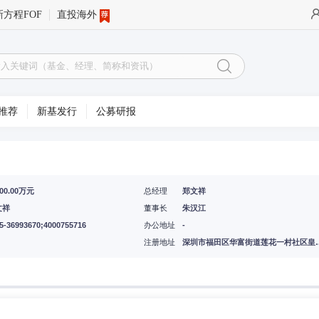
新方程FOF
直投海外
推荐
新基发行
公募研报
000.00万元
总经理
郑文祥
文祥
董事长
朱汉江
5-36993670;4000755716
办公地址
-
注册地址
深圳市福田区华富街道莲花一村社区皇岗