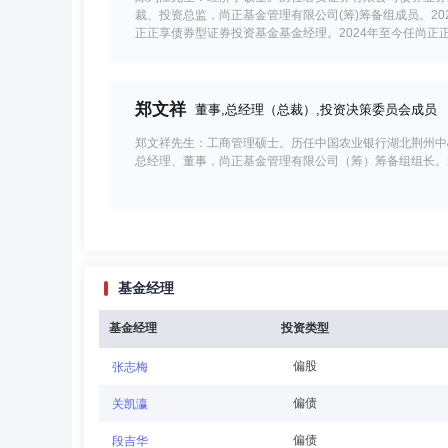
裁、投资总监，尚正基金管理有限公司(筹)筹备组成员。202
正正享债券型证券投资基金基金经理。2024年至今任尚
郑文祥
董事,总经理（总裁）,投资决策委员会成员
郑文祥先生：工商管理硕士。历任中国农业银行湖北荆州中
总经理、董事，尚正基金管理有限公司（筹）筹备组组长。2
陈秉正
独立董事
学历：博士
任职日期：202
基金经理
陈秉正先生：汉族，1965年出生，博士，清华大学经管学
公司独立董事。
基金经理
投资类型
偏股
张志梅
蔡瑜
独立董事
学历：硕士
任职日期：2024-
偏债
关凯瀛
蔡瑜先生：1971年8月生，中国国籍，无境外永久居留权
偏债
段吉华