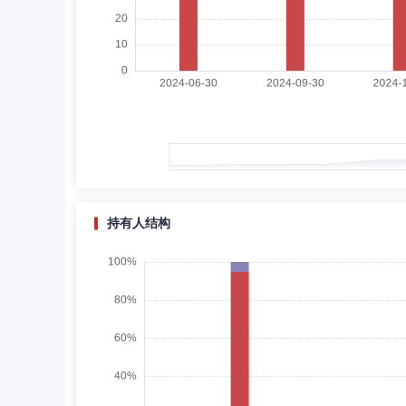
2022年8月起任尚正新能源产业混合型证券投资基金基金经
刘菲
首席信息官,督察长（督察员）,副总经理
刘菲先生：理学学士。1998年8月至1999年8月任中国农
君安证券股份有限公司深圳蔡屋围营业部电脑部经理；2006年
年5月至2020年7月任新疆前海联合基金管理有限公司总经
段吉华
投资决策委员会成员
学历：硕士
持有人结构
段吉华先生：经济学硕士。历任国海证券股份有限公司固定
司专户投资部投资经理、混合资产管理部投资经理。2021
利债券型证券投资基金基金经理。2023年3月起任尚正中
郭常明
职工监事
学历：硕士
任职日期：202
郭常明先生：法学硕士。先后任职于创金合信基金管理有限
（主持工作）、职工监事。