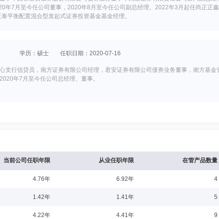
0年7月至今任公司董事，2020年8月至今任公司副总经理。2022年3月起任尚正正
正正泰平衡配置混合型发起式证券投资基金基金经理。
学历：硕士
任职日期：2020-07-16
心支行信贷员，南方证券有限公司经理，君安证券有限公司债券业务董事，南方基金
020年7月至今任公司总经理、董事。
0-07-16
院管理系统工程的博士学位。现任清华大学经济管理学院教授，清华大学经济管理学院中
当前公司任职年限
从业任职年限
在管产品数量
4.76年
6.92年
4
09-30
1.42年
1.41年
5
，工商管理硕士，中国注册会计师，注册资产评估师。曾任职于湖北省建筑标准设计研究
4.22年
4.41年
9