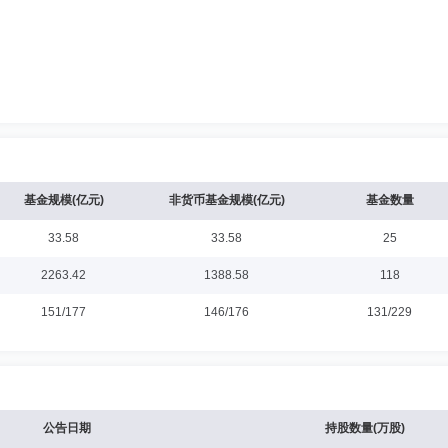
基金规模(亿元)
非货币基金规模(亿元)
基金数量
33.58
33.58
25
2263.42
1388.58
118
151/177
146/176
131/229
公告日期
持股数量(万股)