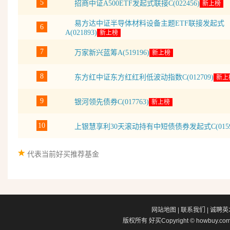
5
招商中证A500ETF发起式联接C(022456)
新上榜
易方达中证半导体材料设备主题ETF联接发起式
6
A(021893)
新上榜
7
万家新兴蓝筹A(519196)
新上榜
8
东方红中证东方红红利低波动指数C(012709)
新上
9
银河领先债券C(017763)
新上榜
10
上银慧享利30天滚动持有中短债债券发起式C(0159
代表当前好买推荐基金
网站地图
|
联系我们
|
诚聘英
版权所有 好买
Copyright © howbuy.com, 