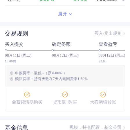
近半年
-0.09
%
3.71
%
1310/2333
展开
近一年
4.11
%
23.56
%
1611/2304
交易规则
买入/卖出规则
近三年
14.06
%
32.48
%
1241/2120
买入提交
确定份额
查看盈亏
近五年
23.17
%
11.32
%
502/1860
08月11日 (周二)
08月12日 (周三)
08月12日 (周三)
今年以来
1.21
%
7.85
%
1418/2329
15:00前
22:00
申购费率：
最低
--
（原
0.00%
）
成立以来
75.00
%
--
--/--
赎回费率：持有天数在7天内赎回费率1.50%
储蓄罐活期购买
货币赢+购买
大额网银转账
基金信息
规模，持仓配置，基金公司