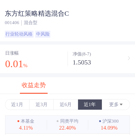
东方红策略精选混合C
001406
混合型
行业轮动风格
中风险
日涨幅
净值(8-7)
0.01
1.5053
%
收益走势
近1月
近3月
近6月
近1年
更多
近3年
本基金
同类平均
沪深300
4.11%
22.40%
14.09%
近5年