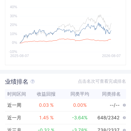
今年以来
最大
业绩排名
点击名次可查看完成排名
时间区间
收益回报
同类平均
同类排名
近一周
0.03
%
0.00
%
--/--
近一月
1.45
%
-3.64
%
648/2342
近三月
-0.32
%
-3.78
%
738/2337