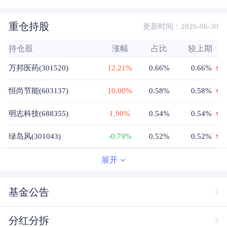
重仓持股
更新时间：2026-06-30
持仓股
涨幅
占比
较上期
万邦医药(301520)
12.21%
0.66%
0.66%
恒尚节能(603137)
10.00%
0.58%
0.58%
明志科技(688355)
1.90%
0.54%
0.54%
绿岛风(301043)
-0.79%
0.52%
0.52%
南模生物(688265)
20.00%
0.51%
0.51%
展开
正强股份(301119)
0.33%
0.5%
0.5%
基金公告
经纬股份(301390)
-0.10%
0.5%
0.5%
分红分拆
筑博设计(300564)
-2.28%
0.49%
0.49%