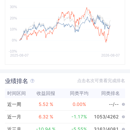
今年以来
最大
业绩排名
点击名次可查看完成排名
时间区间
收益回报
同类平均
同类排名
近一周
5.52
%
0.00
%
--/--
近一月
6.32
%
-1.17
%
1053/4262
近三月
-10.94
%
-5.55
%
3162/4081