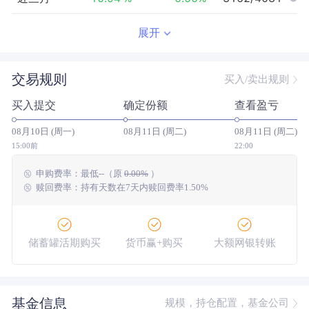
近半年
-7.34
%
0.14
%
2686/3908
展开
近一年
13.38
%
20.34
%
1749/3415
交易规则
买入/卖出规则
近三年
45.40
%
29.23
%
398/1789
买入提交
确定份额
查看盈亏
近五年
22.04
%
10.08
%
314/1133
08月10日 (周一)
08月11日 (周二)
08月11日 (周二)
今年以来
2.19
%
3.61
%
1764/3837
15:00前
22:00
申购费率：
最低
--
（原
0.00%
）
成立以来
87.96
%
--
--/--
赎回费率：持有天数在7天内赎回费率1.50%
储蓄罐活期购买
货币赢+购买
大额网银转账
基金信息
规模，持仓配置，基金公司