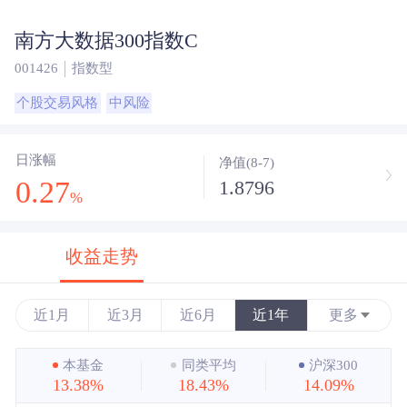
南方大数据300指数C
001426
指数型
个股交易风格
中风险
日涨幅
净值(8-7)
0.27
1.8796
%
收益走势
近1月
近3月
近6月
近1年
更多
近3年
本基金
同类平均
沪深300
13.38%
18.43%
14.09%
近5年