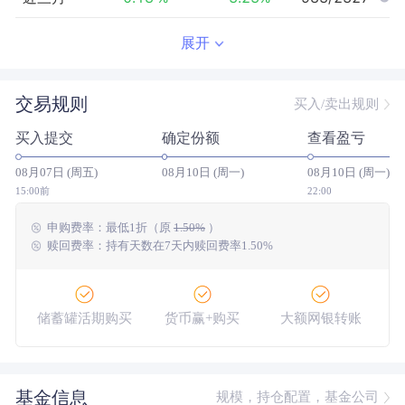
近半年
53.52
%
1.46
%
32/2323
展开
近一年
185.66
%
21.53
%
7/2294
交易规则
买入/卖出规则
近三年
244.59
%
29.16
%
17/2110
买入提交
确定份额
查看盈亏
近五年
233.45
%
8.97
%
11/1848
08月07日 (周五)
08月10日 (周一)
08月10日 (周一)
今年以来
61.19
%
5.73
%
25/2319
15:00前
22:00
申购费率：
最低
1折
（原
1.50%
）
成立以来
450.96
%
--
--/--
赎回费率：持有天数在7天内赎回费率1.50%
储蓄罐活期购买
货币赢+购买
大额网银转账
基金信息
规模，持仓配置，基金公司