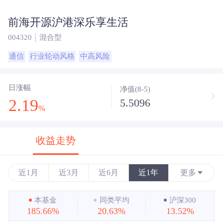
前海开源沪港深乐享生活
004320
混合型
通信
行业轮动风格
中高风险
日涨幅
净值(8-5)
2.19
5.5096
%
收益走势
近1月
近3月
近6月
近1年
更多
近3年
本基金
同类平均
沪深300
185.66%
20.63%
13.52%
近5年