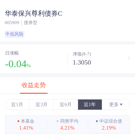
华泰保兴尊利债券C
005909
债券型
中低风险
日涨幅
净值(8-7)
-0.04
1.3050
%
收益走势
近1月
近3月
近6月
近1年
更多
近3年
本基金
同类平均
中证综合债
1.41%
4.21%
2.19%
近5年