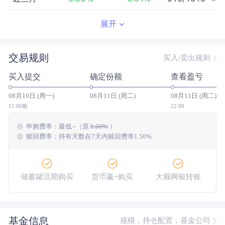
近半年
0.32
%
0.58
%
834/1489
展开
近一年
1.41
%
4.26
%
1005/1293
交易规则
买入/卖出规则
近三年
20.17
%
12.39
%
125/882
买入提交
确定份额
查看盈亏
近五年
28.16
%
13.81
%
48/579
08月10日 (周一)
08月11日 (周二)
08月11日 (周二)
今年以来
1.88
%
1.92
%
643/1457
15:00前
22:00
申购费率：
最低
--
（原
0.00%
）
成立以来
54.84
%
--
--/--
赎回费率：持有天数在7天内赎回费率1.50%
储蓄罐活期购买
货币赢+购买
大额网银转账
基金信息
规模，持仓配置，基金公司