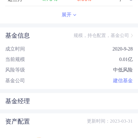
近半年
-4.58
%
0.00
%
--/--
展开
近一年
-3.49
%
0.00
%
--/--
基金信息
规模，持仓配置，基金公司
近三年
--
0.00
%
--/--
成立时间
2020-9-28
近五年
--
0.00
%
--/--
当前规模
0.01
亿
今年以来
-4.74
%
0.00
%
--/--
风险等级
中低风险
成立以来
2.58
%
--
--/--
基金公司
建信基金
基金经理
资产配置
更新时间：2023-03-31