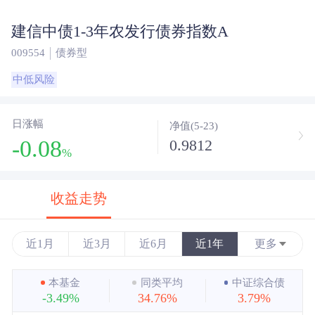
建信中债1-3年农发行债券指数A
009554
债券型
中低风险
日涨幅
净值(5-23)
-0.08
0.9812
%
收益走势
近1月
近3月
近6月
近1年
更多
近3年
本基金
同类平均
中证综合债
-3.49%
34.76%
3.79%
近5年