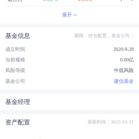
近半年
-4.55
%
0.00
%
--/--
展开
近一年
-3.49
%
0.00
%
--/--
基金信息
规模，持仓配置，基金公司
近三年
--
0.00
%
--/--
成立时间
2020-9-28
近五年
--
0.00
%
--/--
当前规模
0.00
亿
今年以来
-4.70
%
0.00
%
--/--
风险等级
中低风险
成立以来
2.41
%
--
--/--
基金公司
建信基金
基金经理
资产配置
更新时间：2023-03-31