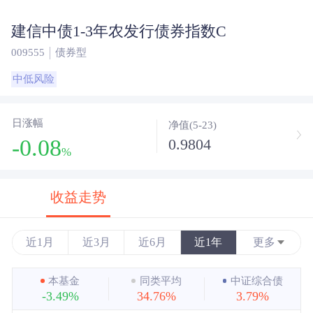
建信中债1-3年农发行债券指数C
009555
债券型
中低风险
日涨幅
净值(5-23)
-0.08
0.9804
%
收益走势
近1月
近3月
近6月
近1年
更多
近3年
本基金
同类平均
中证综合债
-3.49%
34.76%
3.79%
近5年