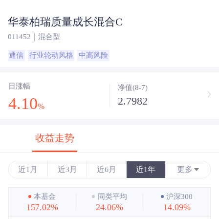
华泰柏瑞质量成长混合C
011452
混合型
通信
行业轮动风格
中高风险
日涨幅
净值(8-7)
4.10
2.7982
%
收益走势
近1月
近3月
近6月
近1年
更多
近3年
本基金
同类平均
沪深300
157.02%
24.06%
14.09%
近5年