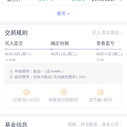
近半年
49.68
%
3.25
%
159/5085
展开
近一年
157.02
%
25.60
%
39/4632
交易规则
买入/卖出规则
近三年
195.29
%
36.34
%
68/3578
买入提交
确定份额
查看盈亏
近五年
59.37
%
1.35
%
164/2004
08月10日 (周一)
08月11日 (周二)
08月11日 (周二)
今年以来
60.20
%
7.95
%
124/4992
15:00前
22:00
申购费率：
最低
--
（原
0.00%
）
成立以来
52.38
%
--
--/--
赎回费率：持有天数在7天内赎回费率1.50%
日最高(100万)
储蓄罐活期购买
货币赢+购买
大额网银转账
基金信息
规模，持仓配置，基金公司