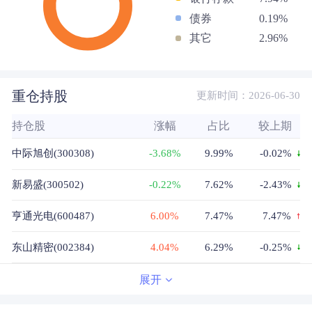
债券
0.19%
其它
2.96%
重仓持股
更新时间：2026-06-30
持仓股
涨幅
占比
较上期
中际旭创(300308)
-3.68%
9.99%
-0.02%
新易盛(300502)
-0.22%
7.62%
-2.43%
亨通光电(600487)
6.00%
7.47%
7.47%
东山精密(002384)
4.04%
6.29%
-0.25%
源杰科技(688498)
1.69%
6.25%
-1.28%
展开
长飞光纤光缆(06869)
--%
5.91%
-2.55%