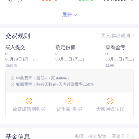
近半年
53.42
%
3.25
%
104/5113
展开
近一年
137.58
%
25.60
%
67/4659
交易规则
买入/卖出规则
近三年
300.93
%
36.34
%
8/3595
买入提交
确定份额
查看盈亏
近五年
--
0.00
%
--/--
08月10日 (周一)
08月11日 (周二)
08月11日 (周二)
今年以来
54.09
%
7.95
%
156/5020
15:00前
22:00
申购费率：
最低
--
（原
0.00%
）
成立以来
287.38
%
--
--/--
赎回费率：持有天数在7天内赎回费率1.50%
储蓄罐活期购买
货币赢+购买
大额网银转账
基金信息
规模，持仓配置，基金公司