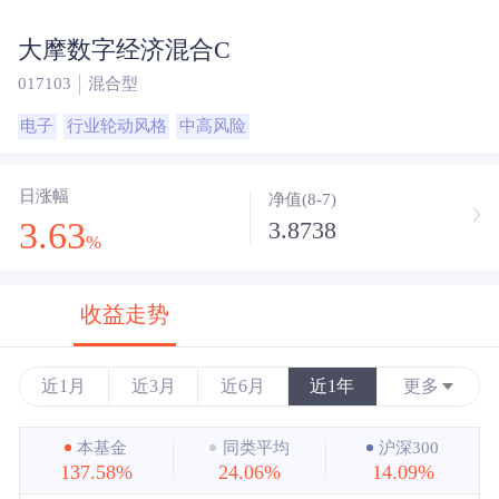
大摩数字经济混合C
017103
混合型
电子
行业轮动风格
中高风险
日涨幅
净值(8-7)
3.63
3.8738
%
收益走势
近1月
近3月
近6月
近1年
更多
近3年
本基金
同类平均
沪深300
137.58%
24.06%
14.09%
近5年