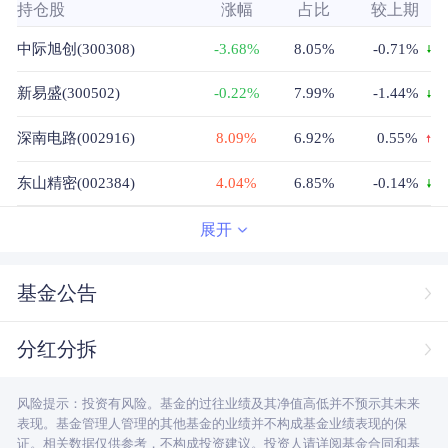
持仓股
涨幅
占比
较上期
中际旭创(300308)
-3.68%
8.05%
-0.71%
新易盛(300502)
-0.22%
7.99%
-1.44%
深南电路(002916)
8.09%
6.92%
0.55%
东山精密(002384)
4.04%
6.85%
-0.14%
中控技术(688777)
-0.98%
6.13%
2.3%
展开
生益科技(600183)
10.00%
4.87%
0.52%
基金公告
天孚通信(300394)
2.40%
4.76%
-0.75%
分红分拆
海光信息(688041)
1.61%
3.28%
3.28%
风险提示：投资有风险。基金的过往业绩及其净值高低并不预示其未来
寒武纪(688256)
2.72%
3.1%
3.1%
表现。基金管理人管理的其他基金的业绩并不构成基金业绩表现的保
证。相关数据仅供参考，不构成投资建议。投资人请详阅基金合同和基