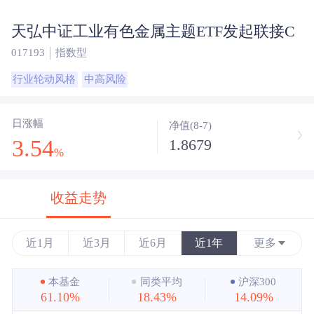
天弘中证工业有色金属主题ETF发起联接C
017193
指数型
行业轮动风格
中高风险
日涨幅
净值(8-7)
3.54
1.8679
%
收益走势
近1月
近3月
近6月
近1年
更多
近3年
本基金
同类平均
沪深300
61.10%
18.43%
14.09%
近5年