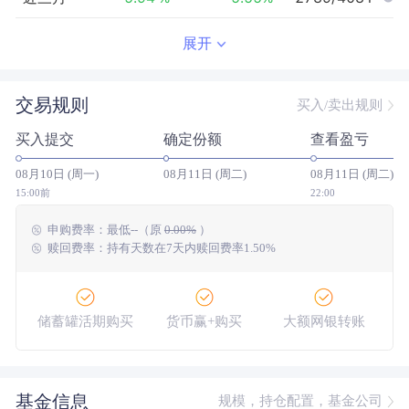
近半年
-5.54
%
0.14
%
2822/3908
展开
近一年
61.10
%
20.34
%
363/3415
交易规则
买入/卖出规则
近三年
78.37
%
29.23
%
209/1789
买入提交
确定份额
查看盈亏
近五年
--
0.00
%
--/--
08月10日 (周一)
08月11日 (周二)
08月11日 (周二)
今年以来
5.84
%
3.61
%
1687/3837
15:00前
22:00
申购费率：
最低
--
（原
0.00%
）
成立以来
86.79
%
--
--/--
赎回费率：持有天数在7天内赎回费率1.50%
储蓄罐活期购买
货币赢+购买
大额网银转账
基金信息
规模，持仓配置，基金公司